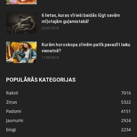
6 lietas, kuras vīrieši baidās lūgt savām
mīļotajām guļamistabā!
02/07/2018
Kurām horoskopa zīmēm patīk pavadīt laiku
vienatnē?
11/09/2019
POPULĀRĀS KATEGORIJAS
Raksti
7016
Ziņas
5322
Padomi
4151
Jaunumi
2924
blogi
2234