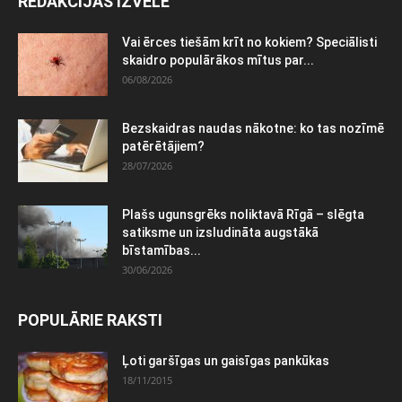
REDAKCIJAS IZVĒLE
Vai ērces tiešām krīt no kokiem? Speciālisti
skaidro populārākos mītus par...
06/08/2026
Bezskaidras naudas nākotne: ko tas nozīmē
patērētājiem?
28/07/2026
Plašs ugunsgrēks noliktavā Rīgā – slēgta
satiksme un izsludināta augstākā
bīstamības...
30/06/2026
POPULĀRIE RAKSTI
Ļoti garšīgas un gaisīgas pankūkas
18/11/2015