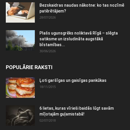
Bezskaidras naudas nākotne: ko tas nozīmē
patērētājiem?
28/07/2026
Plašs ugunsgrēks noliktavā Rīgā – slēgta
satiksme un izsludināta augstākā
bīstamības...
30/06/2026
POPULĀRIE RAKSTI
Ļoti garšīgas un gaisīgas pankūkas
18/11/2015
6 lietas, kuras vīrieši baidās lūgt savām
mīļotajām guļamistabā!
02/07/2018