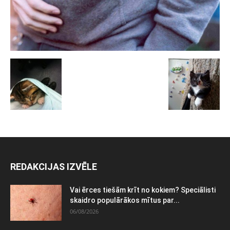
REDAKCIJAS IZVĒLE
Vai ērces tiešām krīt no kokiem? Speciālisti
skaidro populārākos mītus par...
06/08/2026