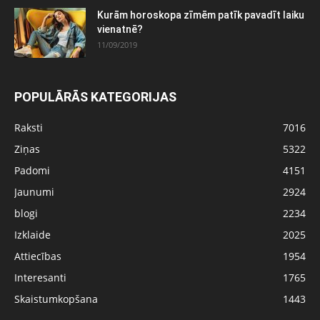
Kurām horoskopa zīmēm patīk pavadīt laiku
vienatnē?
11/09/2019
POPULĀRĀS KATEGORIJAS
Raksti
7016
Ziņas
5322
Padomi
4151
Jaunumi
2924
blogi
2234
Izklaide
2025
Attiecības
1954
Interesanti
1765
Skaistumkopšana
1443