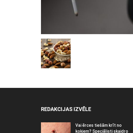
REDAKCIJAS IZVĒLE
Vai ērces tiešām krīt no
kokiem? Speciālisti skaidro