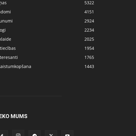
iņas
5322
adomi
4151
aunumi
2924
ogi
2234
klaide
2025
tiecības
1954
teresanti
1765
kaistumkopšana
1443
EKO MUMS