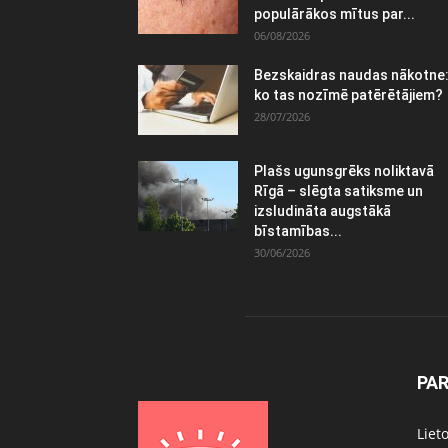
populārākos mītus par...
06/08/2026
Bezskaidras naudas nākotne
ko tas nozīmē patērētājiem?
28/07/2026
Plašs ugunsgrēks noliktavā
Rīgā – slēgta satiksme un
izsludināta augstākā
bīstamības...
30/06/2026
PA
Liet