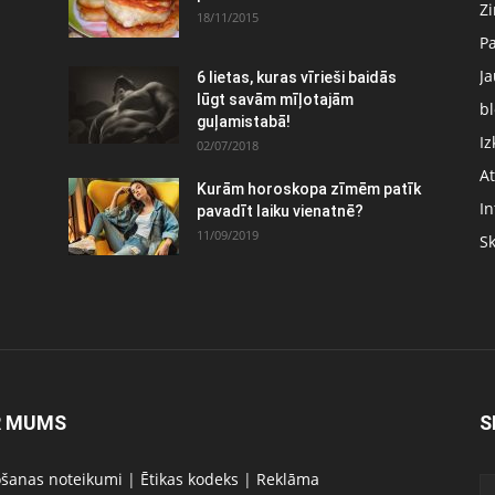
Z
18/11/2015
P
J
6 lietas, kuras vīrieši baidās
:
lūgt savām mīļotajām
bl
guļamistabā!
Iz
02/07/2018
At
Kurām horoskopa zīmēm patīk
In
pavadīt laiku vienatnē?
11/09/2019
S
R MUMS
S
ošanas noteikumi
|
Ētikas kodeks
|
Reklāma