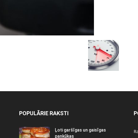
POPULĀRIE RAKSTI
P
Ļoti garšīgas un gaisīgas
Ra
pankūkas