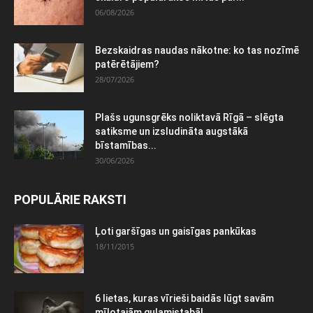
06/08/2026
Bezskaidras naudas nākotne: ko tas nozīmē
patērētājiem?
28/07/2026
Plašs ugunsgrēks noliktavā Rīgā – slēgta
satiksme un izsludināta augstākā
bīstamības...
30/06/2026
POPULĀRIE RAKSTI
Ļoti garšīgas un gaisīgas pankūkas
18/11/2015
6 lietas, kuras vīrieši baidās lūgt savām
mīļotajām guļamistabā!