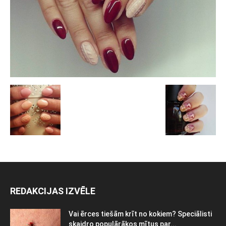
REDAKCIJAS IZVĒLE
Vai ērces tiešām krīt no kokiem? Speciālisti
skaidro populārākos mītus par...