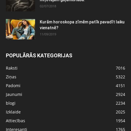
02/07/2018
Kurām horoskopa zīmēm patīk pavadīt laiku
vienatnē?
11/09/2019
POPULĀRĀS KATEGORIJAS
Raksti
7016
Ziņas
5322
Padomi
4151
Jaunumi
2924
blogi
2234
Izklaide
2025
Attiecības
1954
Interesanti
1765