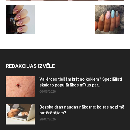
REDAKCIJAS IZVĒLE
Vai ērces tiešām krīt no kokiem? Speciālisti
skaidro populārākos mītus par...
06/08/2026
Bezskaidras naudas nākotne: ko tas nozīmē
patērētājiem?
28/07/2026