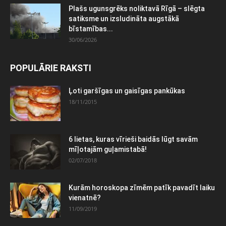
Plašs ugunsgrēks noliktavā Rīgā – slēgta
satiksme un izsludināta augstākā
bīstamības...
30/06/2026
POPULĀRIE RAKSTI
Ļoti garšīgas un gaisīgas pankūkas
18/11/2015
6 lietas, kuras vīrieši baidās lūgt savām
mīļotajām guļamistabā!
02/07/2018
Kurām horoskopa zīmēm patīk pavadīt laiku
vienatnē?
11/09/2019