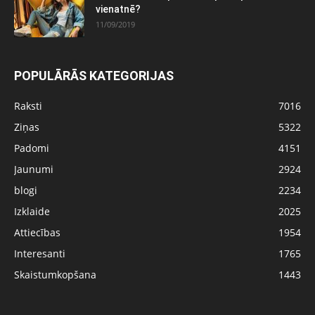
vienatnē?
11/09/2019
POPULĀRĀS KATEGORIJAS
Raksti
7016
Ziņas
5322
Padomi
4151
Jaunumi
2924
blogi
2234
Izklaide
2025
Attiecības
1954
Interesanti
1765
Skaistumkopšana
1443