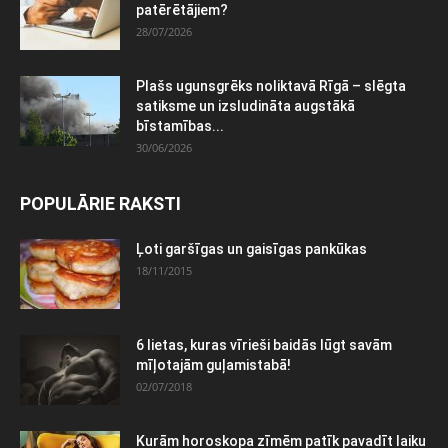
patērētājiem?
28/07/2026
Plašs ugunsgrēks noliktavā Rīgā – slēgta
satiksme un izsludināta augstākā
bīstamības...
30/06/2026
POPULĀRIE RAKSTI
Ļoti garšīgas un gaisīgas pankūkas
18/11/2015
6 lietas, kuras vīrieši baidās lūgt savām
mīļotajām guļamistabā!
02/07/2018
Kurām horoskopa zīmēm patīk pavadīt laiku