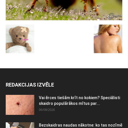
REDAKCIJAS IZVĒLE
Vai ērces tiešām krīt no kokiem? Speciālisti
skaidro populārākos mītus par...
06/08/2026
Bezskaidras naudas nākotne: ko tas nozīmē