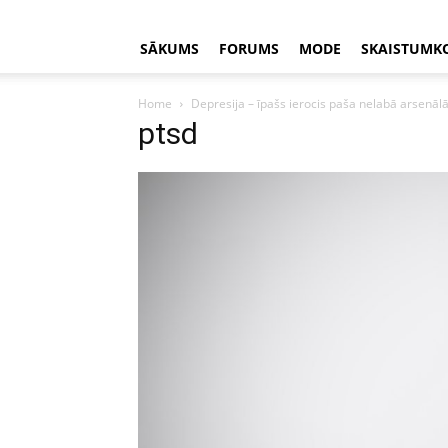
SĀKUMS
FORUMS
MODE
SKAISTUMK
Home
Depresija – īpašs ierocis paša nelabā arsenāl
ptsd