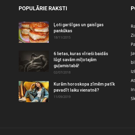
POPULĀRIE RAKSTI
P
Ļoti garšīgas un gaisīgas
Ra
pankūkas
Z
18/11/2015
P
J
6 lietas, kuras vīrieši baidās
:
lūgt savām mīļotajām
bl
guļamistabā!
Iz
02/07/2018
At
Kurām horoskopa zīmēm patīk
In
pavadīt laiku vienatnē?
11/09/2019
S