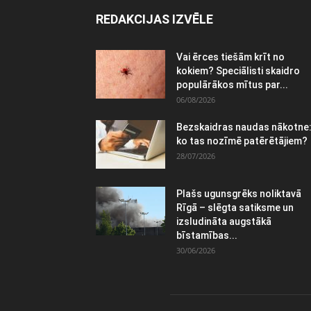
REDAKCIJAS IZVĒLE
Vai ērces tiešām krīt no
kokiem? Speciālisti skaidro
populārākos mītus par...
06/08/2026
Bezskaidras naudas nākotne
ko tas nozīmē patērētājiem?
28/07/2026
Plašs ugunsgrēks noliktavā
Rīgā – slēgta satiksme un
izsludināta augstākā
bīstamības...
30/06/2026