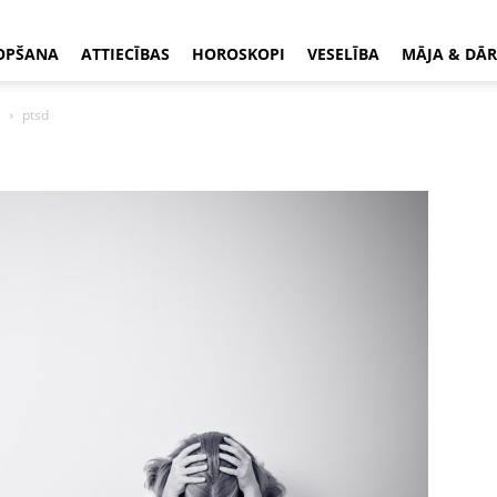
OPŠANA
ATTIECĪBAS
HOROSKOPI
VESELĪBA
MĀJA & DĀR
ā
ptsd