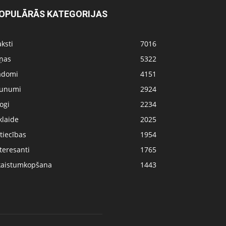
OPULĀRĀS KATEGORIJAS
ksti
7016
iņas
5322
adomi
4151
aunumi
2924
ogi
2234
klaide
2025
tiecības
1954
teresanti
1765
kaistumkopšana
1443