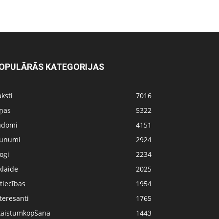
OPULĀRĀS KATEGORIJAS
ksti
7016
iņas
5322
adomi
4151
aunumi
2924
ogi
2234
klaide
2025
tiecības
1954
teresanti
1765
kaistumkopšana
1443