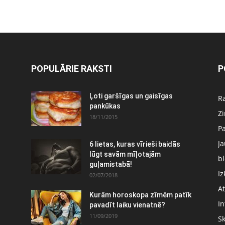
POPULĀRIE RAKSTI
P
Ļoti garšīgas un gaisīgas
Ra
pankūkas
Z
18/11/2015
P
J
6 lietas, kuras vīrieši baidās
:
lūgt savām mīļotajām
bl
guļamistabā!
Iz
02/07/2018
At
Kurām horoskopa zīmēm patīk
In
pavadīt laiku vienatnē?
11/09/2019
S