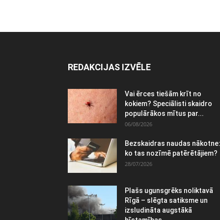
REDAKCIJAS IZVĒLE
Vai ērces tiešām krīt no
kokiem? Speciālisti skaidro
populārākos mītus par...
06/08/2026
Bezskaidras naudas nākotne
ko tas nozīmē patērētājiem?
28/07/2026
Plašs ugunsgrēks noliktavā
Rīgā – slēgta satiksme un
izsludināta augstākā
bīstamības...