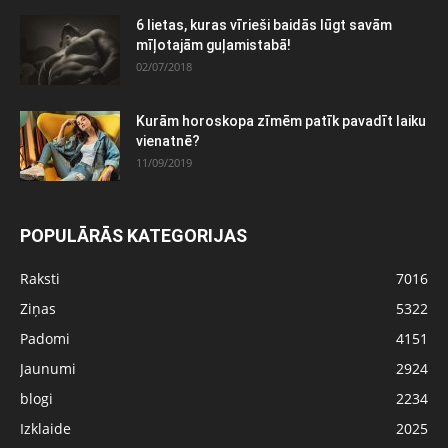
6 lietas, kuras vīrieši baidās lūgt savām
mīļotajām guļamistabā!
02/07/2018
Kurām horoskopa zīmēm patīk pavadīt laiku
vienatnē?
11/09/2019
POPULĀRĀS KATEGORIJAS
Raksti
7016
Ziņas
5322
Padomi
4151
Jaunumi
2924
blogi
2234
Izklaide
2025