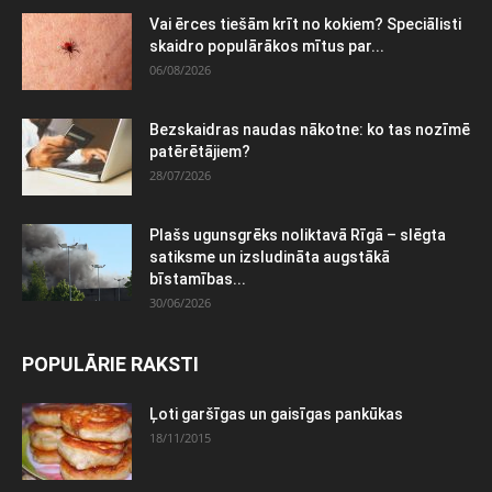
Vai ērces tiešām krīt no kokiem? Speciālisti
skaidro populārākos mītus par...
06/08/2026
Bezskaidras naudas nākotne: ko tas nozīmē
patērētājiem?
28/07/2026
Plašs ugunsgrēks noliktavā Rīgā – slēgta
satiksme un izsludināta augstākā
bīstamības...
30/06/2026
POPULĀRIE RAKSTI
Ļoti garšīgas un gaisīgas pankūkas
18/11/2015