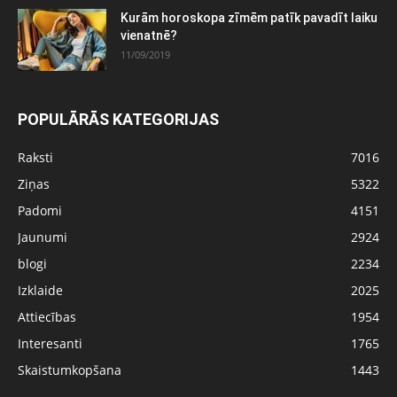
Kurām horoskopa zīmēm patīk pavadīt laiku
vienatnē?
11/09/2019
POPULĀRĀS KATEGORIJAS
Raksti
7016
Ziņas
5322
Padomi
4151
Jaunumi
2924
blogi
2234
Izklaide
2025
Attiecības
1954
Interesanti
1765
Skaistumkopšana
1443