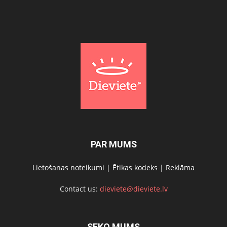
PAR MUMS
Lietošanas noteikumi
|
Ētikas kodeks
|
Reklāma
Contact us:
dieviete@dieviete.lv
SEKO MUMS