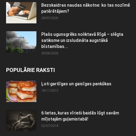
Bezskaidras naudas nākotne: ko tas nozīmē
patērētājiem?
28/07/2026
Plašs ugunsgrēks noliktavā Rīgā – slēgta
satiksme un izsludināta augstākā
bīstamības...
30/06/2026
POPULĀRIE RAKSTI
Ļoti garšīgas un gaisīgas pankūkas
18/11/2015
6 lietas, kuras vīrieši baidās lūgt savām
mīļotajām guļamistabā!
02/07/2018