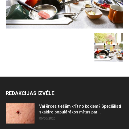
REDAKCIJAS IZVĒLE
Vai ērces tiešām krīt no kokiem? Speciālisti
skaidro populārākos mītus par...
06/08/2026