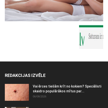
REDAKCIJAS IZVĒLE
Vai ērces tiešām krīt no kokiem? Speciālisti
skaidro populārākos mītus par...
06/08/2026