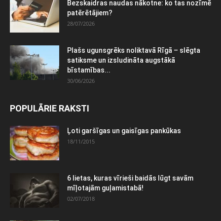
Bezskaidras naudas nākotne: ko tas nozīmē
patērētājiem?
28/07/2026
Plašs ugunsgrēks noliktavā Rīgā – slēgta
satiksme un izsludināta augstākā
bīstamības...
30/06/2026
POPULĀRIE RAKSTI
Ļoti garšīgas un gaisīgas pankūkas
18/11/2015
6 lietas, kuras vīrieši baidās lūgt savām
mīļotajām guļamistabā!
02/07/2018