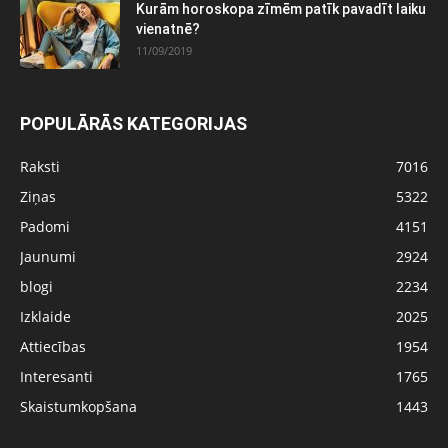
Kurām horoskopa zīmēm patīk pavadīt laiku
vienatnē?
11/09/2019
POPULĀRĀS KATEGORIJAS
Raksti
7016
Ziņas
5322
Padomi
4151
Jaunumi
2924
blogi
2234
Izklaide
2025
Attiecības
1954
Interesanti
1765
Skaistumkopšana
1443