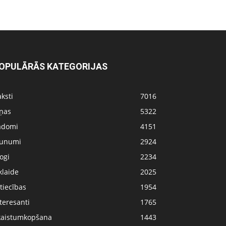
OPULĀRĀS KATEGORIJAS
ksti
7016
iņas
5322
adomi
4151
aunumi
2924
ogi
2234
klaide
2025
tiecības
1954
teresanti
1765
kaistumkopšana
1443