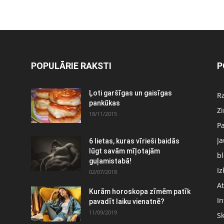
POPULĀRIE RAKSTI
P
Ļoti garšīgas un gaisīgas
Ra
pankūkas
Z
18/11/2015
P
J
6 lietas, kuras vīrieši baidās
:
lūgt savām mīļotajām
bl
guļamistabā!
Iz
02/07/2018
At
Kurām horoskopa zīmēm patīk
In
pavadīt laiku vienatnē?
11/09/2019
S