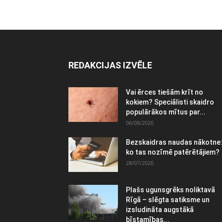
REDAKCIJAS IZVĒLE
Vai ērces tiešām krīt no
kokiem? Speciālisti skaidro
populārākos mītus par...
06/08/2026
Bezskaidras naudas nākotne
ko tas nozīmē patērētājiem?
28/07/2026
Plašs ugunsgrēks noliktavā
Rīgā – slēgta satiksme un
izsludināta augstākā
bīstamības...