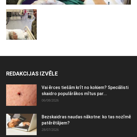
REDAKCIJAS IZVĒLE
Vai ērces tiešām krīt no kokiem? Speciālisti
skaidro populārākos mītus par...
06/08/2026
Bezskaidras naudas nākotne: ko tas nozīmē
patērētājiem?
28/07/2026