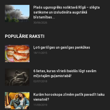
Plašs ugunsgrēks noliktavā Rīgā – slēgta
satiksme un izsludināta augstākā
bīstamības...
30/06/2026
POPULĀRIE RAKSTI
Ļoti garšīgas un gaisīgas pankūkas
18/11/2015
6 lietas, kuras vīrieši baidās lūgt savām
mīļotajām guļamistabā!
02/07/2018
Kurām horoskopa zīmēm patīk pavadīt laiku
vienatnē?
11/09/2019