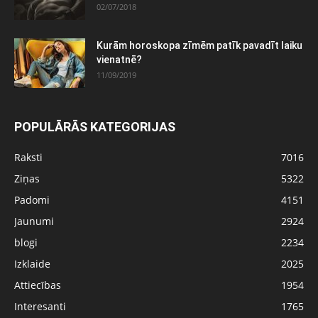
02/07/2018
Kurām horoskopa zīmēm patīk pavadīt laiku
vienatnē?
11/09/2019
POPULĀRĀS KATEGORIJAS
Raksti
7016
Ziņas
5322
Padomi
4151
Jaunumi
2924
blogi
2234
Izklaide
2025
Attiecības
1954
Interesanti
1765