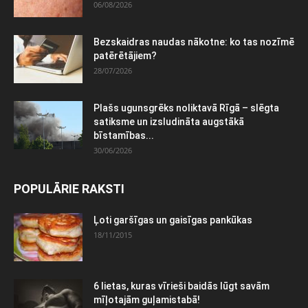
06/08/2026
Bezskaidras naudas nākotne: ko tas nozīmē
patērētājiem?
28/07/2026
Plašs ugunsgrēks noliktavā Rīgā – slēgta
satiksme un izsludināta augstākā
bīstamības...
30/06/2026
POPULĀRIE RAKSTI
Ļoti garšīgas un gaisīgas pankūkas
18/11/2015
6 lietas, kuras vīrieši baidās lūgt savām
mīļotajām guļamistabā!