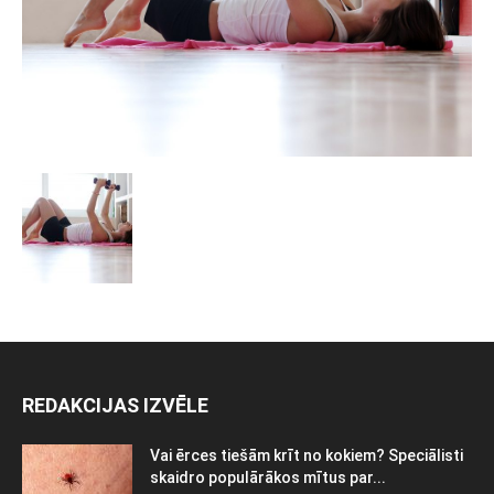
REDAKCIJAS IZVĒLE
Vai ērces tiešām krīt no kokiem? Speciālisti
skaidro populārākos mītus par...