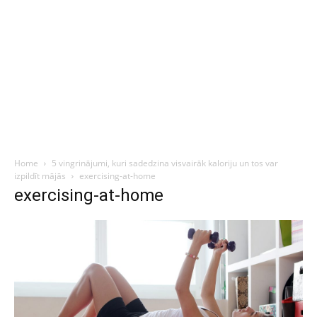
Home
5 vingrinājumi, kuri sadedzina visvairāk kaloriju un tos var
izpildīt mājās
exercising-at-home
exercising-at-home