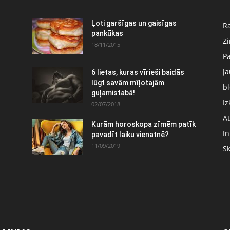
Ļoti garšīgas un gaisīgas
Ra
pankūkas
Z
18/11/2015
P
J
6 lietas, kuras vīrieši baidās
:
lūgt savām mīļotajām
bl
guļamistabā!
Iz
02/07/2018
At
Kurām horoskopa zīmēm patīk
In
pavadīt laiku vienatnē?
11/09/2019
S