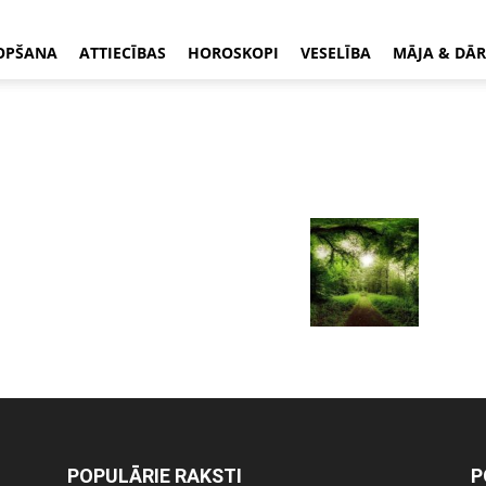
OPŠANA
ATTIECĪBAS
HOROSKOPI
VESELĪBA
MĀJA & DĀR
POPULĀRIE RAKSTI
P