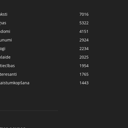
ksti
7016
iņas
5322
adomi
4151
aunumi
2924
ogi
2234
klaide
2025
tiecības
1954
teresanti
1765
kaistumkopšana
1443