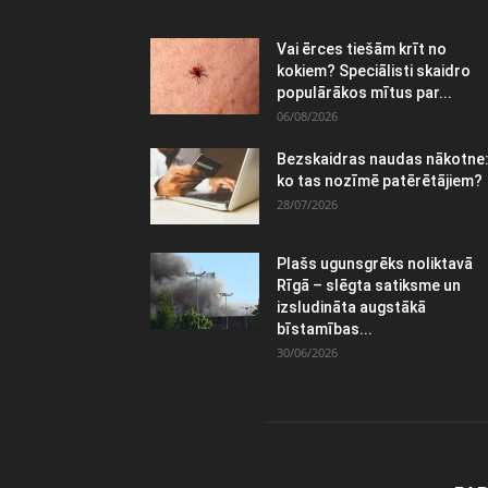
Vai ērces tiešām krīt no
kokiem? Speciālisti skaidro
populārākos mītus par...
06/08/2026
Bezskaidras naudas nākotne
ko tas nozīmē patērētājiem?
28/07/2026
Plašs ugunsgrēks noliktavā
Rīgā – slēgta satiksme un
izsludināta augstākā
bīstamības...
30/06/2026