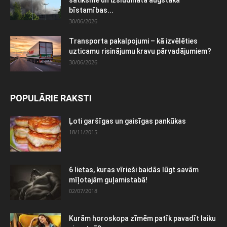
satiksme un izsludināta augstākā
bīstamības...
30/06/2026
Transporta pakalpojumi – kā izvēlēties
uzticamu risinājumu kravu pārvadājumiem?
30/06/2026
POPULĀRIE RAKSTI
Ļoti garšīgas un gaisīgas pankūkas
18/11/2015
6 lietas, kuras vīrieši baidās lūgt savām
mīļotajām guļamistabā!
02/07/2018
Kurām horoskopa zīmēm patīk pavadīt laiku