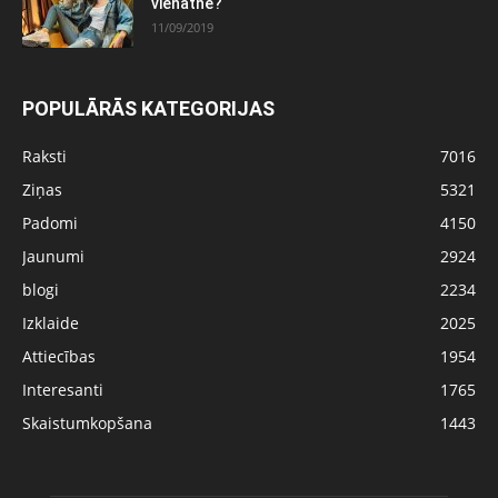
vienatnē?
11/09/2019
POPULĀRĀS KATEGORIJAS
Raksti
7016
Ziņas
5321
Padomi
4150
Jaunumi
2924
blogi
2234
Izklaide
2025
Attiecības
1954
Interesanti
1765
Skaistumkopšana
1443