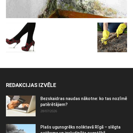
REDAKCIJAS IZVĒLE
Bezskaidras naudas nākotne: ko tas nozīmē
patērētājiem?
28/07/2026
Plašs ugunsgrēks noliktavā Rīgā – slēgta