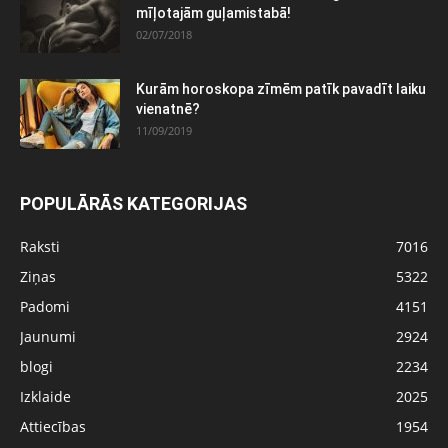
mīļotajām guļamistabā!
02/07/2018
Kurām horoskopa zīmēm patīk pavadīt laiku
vienatnē?
11/09/2019
POPULĀRĀS KATEGORIJAS
Raksti
7016
Ziņas
5322
Padomi
4151
Jaunumi
2924
blogi
2234
Izklaide
2025
Attiecības
1954