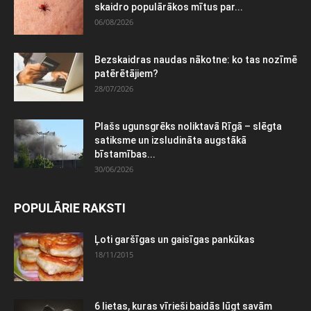
skaidro populārākos mītus par...
06/08/2026
Bezskaidras naudas nākotne: ko tas nozīmē
patērētājiem?
28/07/2026
Plašs ugunsgrēks noliktavā Rīgā – slēgta
satiksme un izsludināta augstākā
bīstamības...
30/06/2026
POPULĀRIE RAKSTI
Ļoti garšīgas un gaisīgas pankūkas
18/11/2015
6 lietas, kuras vīrieši baidās lūgt savām