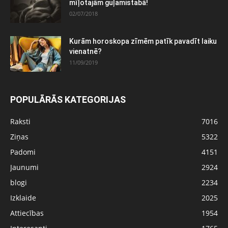
mīļotajām guļamistabā!
02/07/2018
Kurām horoskopa zīmēm patīk pavadīt laiku
vienatnē?
11/09/2019
POPULĀRĀS KATEGORIJAS
Raksti
7016
Ziņas
5322
Padomi
4151
Jaunumi
2924
blogi
2234
Izklaide
2025
Attiecības
1954