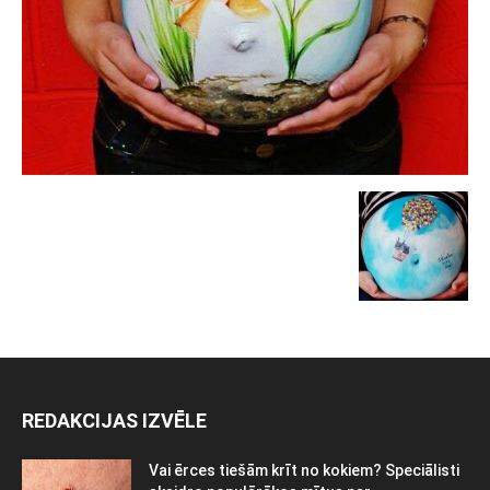
REDAKCIJAS IZVĒLE
Vai ērces tiešām krīt no kokiem? Speciālisti