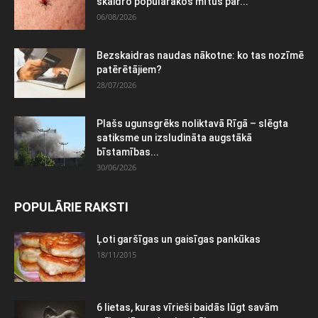
skaidro populārākos mītus par...
06/08/2026
Bezskaidras naudas nākotne: ko tas nozīmē
patērētājiem?
28/07/2026
Plašs ugunsgrēks noliktavā Rīgā – slēgta
satiksme un izsludināta augstākā
bīstamības...
30/06/2026
POPULĀRIE RAKSTI
Ļoti garšīgas un gaisīgas pankūkas
18/11/2015
6 lietas, kuras vīrieši baidās lūgt savām