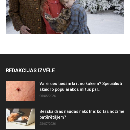
REDAKCIJAS IZVĒLE
Vai ērces tiešām krīt no kokiem? Speciālisti
skaidro populārākos mītus par...
06/08/2026
Bezskaidras naudas nākotne: ko tas nozīmē
patērētājiem?
28/07/2026