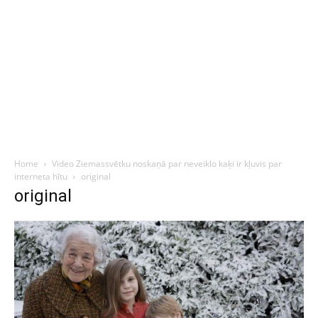
Home
Video Ziemassvētku noskaņā par neveiklo kaķi ir kļuvis par
interneta hītu
original
original