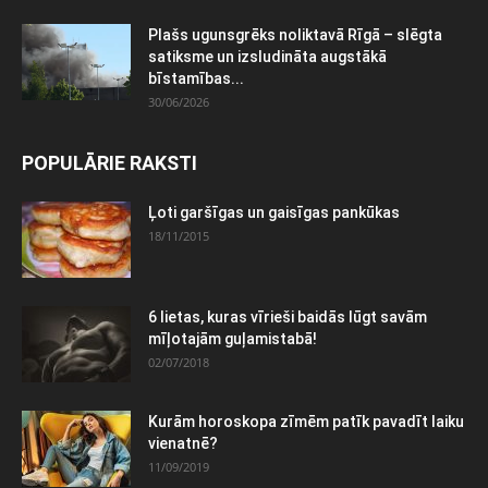
Plašs ugunsgrēks noliktavā Rīgā – slēgta
satiksme un izsludināta augstākā
bīstamības...
30/06/2026
POPULĀRIE RAKSTI
Ļoti garšīgas un gaisīgas pankūkas
18/11/2015
6 lietas, kuras vīrieši baidās lūgt savām
mīļotajām guļamistabā!
02/07/2018
Kurām horoskopa zīmēm patīk pavadīt laiku
vienatnē?
11/09/2019