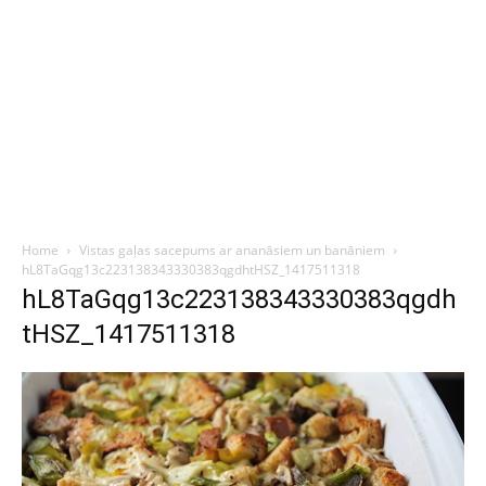
Home
Vistas gaļas sacepums ar ananāsiem un banāniem
hL8TaGqg13c223138343330383qgdhtHSZ_1417511318
hL8TaGqg13c223138343330383qgdh
tHSZ_1417511318