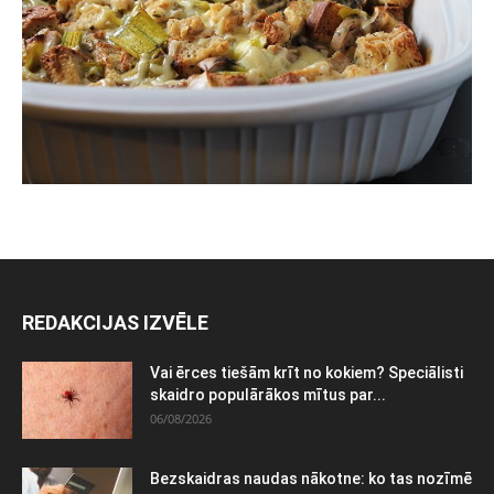
REDAKCIJAS IZVĒLE
Vai ērces tiešām krīt no kokiem? Speciālisti
skaidro populārākos mītus par...
06/08/2026
Bezskaidras naudas nākotne: ko tas nozīmē