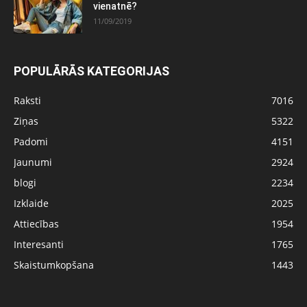
vienatnē?
11/09/2019
POPULĀRĀS KATEGORIJAS
Raksti
7016
Ziņas
5322
Padomi
4151
Jaunumi
2924
blogi
2234
Izklaide
2025
Attiecības
1954
Interesanti
1765
Skaistumkopšana
1443