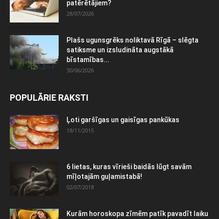
patērētājiem?
28/07/2026
Plašs ugunsgrēks noliktavā Rīgā – slēgta
satiksme un izsludināta augstākā
bīstamības...
30/06/2026
POPULĀRIE RAKSTI
Ļoti garšīgas un gaisīgas pankūkas
18/11/2015
6 lietas, kuras vīrieši baidās lūgt savām
mīļotajām guļamistabā!
02/07/2018
Kurām horoskopa zīmēm patīk pavadīt laiku