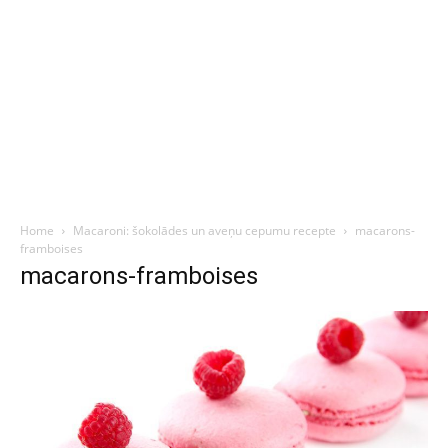
Home
Macaroni: šokolādes un aveņu cepumu recepte
macarons-
framboises
macarons-framboises