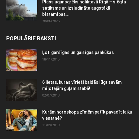
Plašs ugunsgrēks noliktavā Rīgā – slēgta
satiksme un izsludināta augstākā
bīstamības...
30/06/2026
POPULĀRIE RAKSTI
Ļoti garšīgas un gaisīgas pankūkas
18/11/2015
6 lietas, kuras vīrieši baidās lūgt savām
mīļotajām guļamistabā!
02/07/2018
Kurām horoskopa zīmēm patīk pavadīt laiku
vienatnē?
11/09/2019