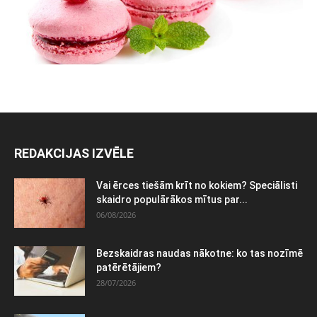
REDAKCIJAS IZVĒLE
Vai ērces tiešām krīt no kokiem? Speciālisti
skaidro populārākos mītus par...
06/08/2026
Bezskaidras naudas nākotne: ko tas nozīmē
patērētājiem?
28/07/2026