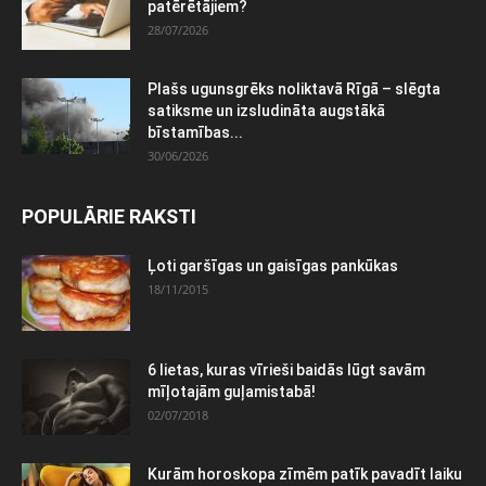
patērētājiem?
28/07/2026
Plašs ugunsgrēks noliktavā Rīgā – slēgta
satiksme un izsludināta augstākā
bīstamības...
30/06/2026
POPULĀRIE RAKSTI
Ļoti garšīgas un gaisīgas pankūkas
18/11/2015
6 lietas, kuras vīrieši baidās lūgt savām
mīļotajām guļamistabā!
02/07/2018
Kurām horoskopa zīmēm patīk pavadīt laiku