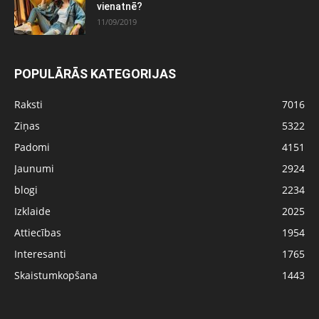
vienatnē?
11/09/2019
POPULĀRĀS KATEGORIJAS
Raksti
7016
Ziņas
5322
Padomi
4151
Jaunumi
2924
blogi
2234
Izklaide
2025
Attiecības
1954
Interesanti
1765
Skaistumkopšana
1443