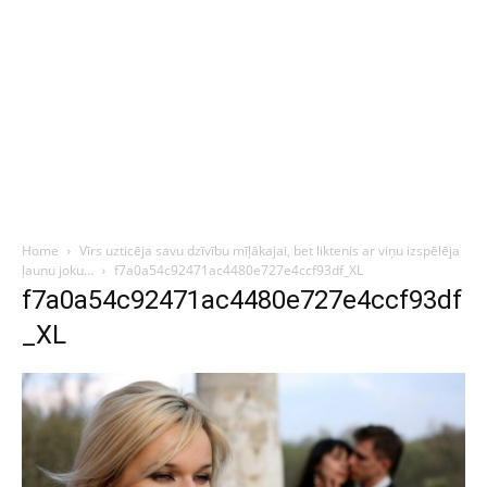
Home
Vīrs uzticēja savu dzīvību mīļākajai, bet liktenis ar viņu izspēlēja
ļaunu joku…
f7a0a54c92471ac4480e727e4ccf93df_XL
f7a0a54c92471ac4480e727e4ccf93df
_XL