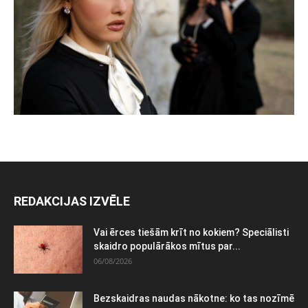
REDAKCIJAS IZVĒLE
Vai ērces tiešām krīt no kokiem? Speciālisti
skaidro populārākos mītus par...
06/08/2026
Bezskaidras naudas nākotne: ko tas nozīmē