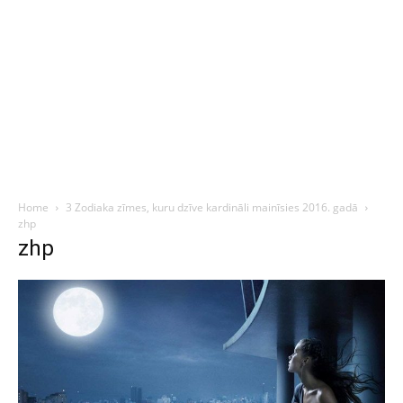
Home
3 Zodiaka zīmes, kuru dzīve kardināli mainīsies 2016. gadā
zhp
zhp