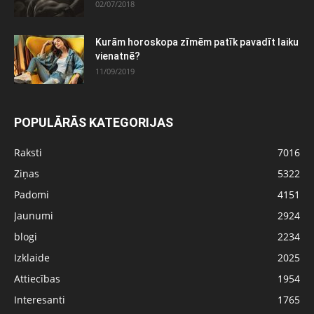
02/07/2018
Kurām horoskopa zīmēm patīk pavadīt laiku
vienatnē?
11/09/2019
POPULĀRĀS KATEGORIJAS
Raksti
7016
Ziņas
5322
Padomi
4151
Jaunumi
2924
blogi
2234
Izklaide
2025
Attiecības
1954
Interesanti
1765