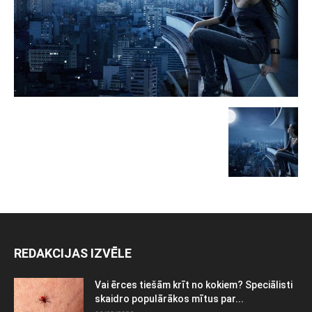
REDAKCIJAS IZVĒLE
Vai ērces tiešām krīt no kokiem? Speciālisti
skaidro populārākos mītus par...