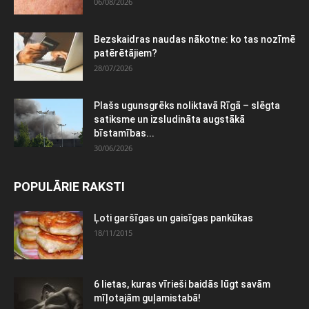
06/08/2026
Bezskaidras naudas nākotne: ko tas nozīmē
patērētājiem?
28/07/2026
Plašs ugunsgrēks noliktavā Rīgā – slēgta
satiksme un izsludināta augstākā
bīstamības...
30/06/2026
POPULĀRIE RAKSTI
Ļoti garšīgas un gaisīgas pankūkas
18/11/2015
6 lietas, kuras vīrieši baidās lūgt savām
mīļotajām guļamistabā!