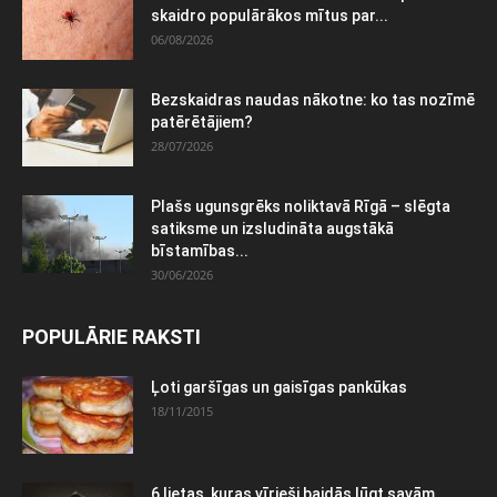
skaidro populārākos mītus par...
06/08/2026
Bezskaidras naudas nākotne: ko tas nozīmē
patērētājiem?
28/07/2026
Plašs ugunsgrēks noliktavā Rīgā – slēgta
satiksme un izsludināta augstākā
bīstamības...
30/06/2026
POPULĀRIE RAKSTI
Ļoti garšīgas un gaisīgas pankūkas
18/11/2015
6 lietas, kuras vīrieši baidās lūgt savām