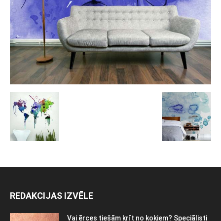
REDAKCIJAS IZVĒLE
Vai ērces tiešām krīt no kokiem? Speciālisti