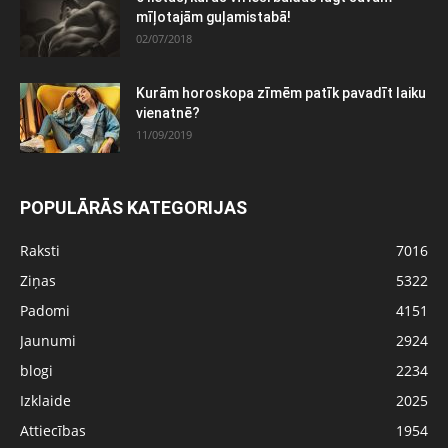
mīļotajām guļamistabā!
02/07/2018
Kurām horoskopa zīmēm patīk pavadīt laiku
vienatnē?
11/09/2019
POPULĀRĀS KATEGORIJAS
Raksti
7016
Ziņas
5322
Padomi
4151
Jaunumi
2924
blogi
2234
Izklaide
2025
Attiecības
1954