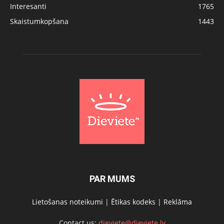
Interesanti
1765
Skaistumkopšana
1443
PAR MUMS
Lietošanas noteikumi
|
Ētikas kodeks
|
Reklāma
Contact us:
dieviete@dieviete.lv