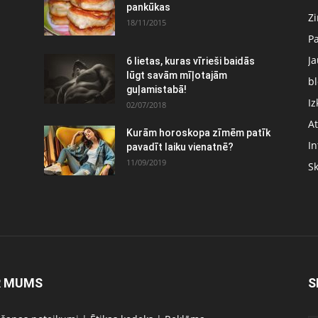
pankūkas
Z
18/11/2015
P
J
6 lietas, kuras vīrieši baidās
:
lūgt savām mīļotajām
bl
guļamistabā!
Iz
02/07/2018
At
Kurām horoskopa zīmēm patīk
In
pavadīt laiku vienatnē?
11/09/2019
S
R MUMS
S