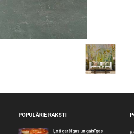
POPULĀRIE RAKSTI
P
Ļoti garšīgas un gaisīgas
Ra