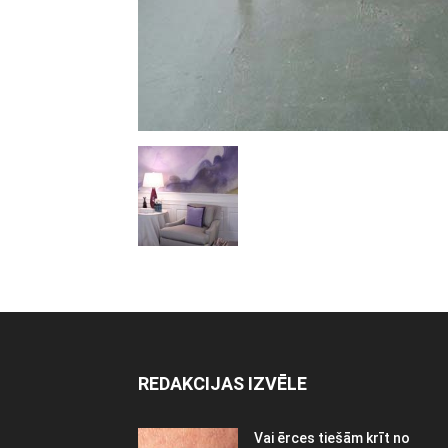
REDAKCIJAS IZVĒLE
Vai ērces tiešām krīt no