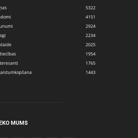
iņas
5322
adomi
4151
aunumi
2924
ogi
2234
klaide
2025
tiecības
1954
teresanti
1765
kaistumkopšana
1443
EKO MUMS