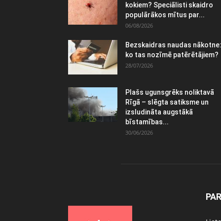
kokiem? Speciālisti skaidro
populārākos mītus par...
06/08/2026
Bezskaidras naudas nākotne
ko tas nozīmē patērētājiem?
28/07/2026
Plašs ugunsgrēks noliktavā
Rīgā – slēgta satiksme un
izsludināta augstākā
bīstamības...
30/06/2026
PA