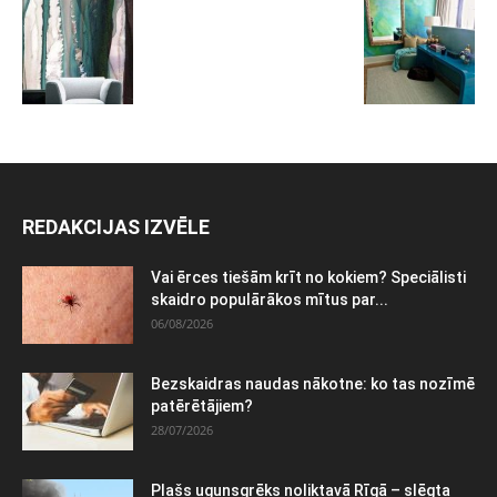
REDAKCIJAS IZVĒLE
Vai ērces tiešām krīt no kokiem? Speciālisti
skaidro populārākos mītus par...
06/08/2026
Bezskaidras naudas nākotne: ko tas nozīmē
patērētājiem?
28/07/2026
Plašs ugunsgrēks noliktavā Rīgā – slēgta