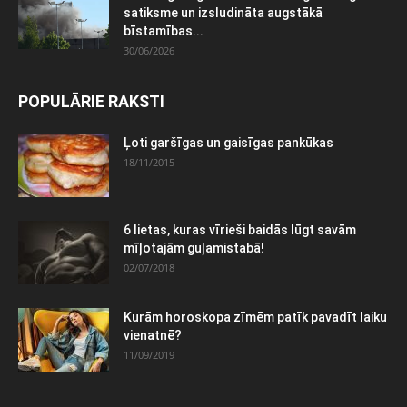
satiksme un izsludināta augstākā
bīstamības...
30/06/2026
POPULĀRIE RAKSTI
Ļoti garšīgas un gaisīgas pankūkas
18/11/2015
6 lietas, kuras vīrieši baidās lūgt savām
mīļotajām guļamistabā!
02/07/2018
Kurām horoskopa zīmēm patīk pavadīt laiku
vienatnē?
11/09/2019