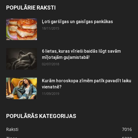
POPULĀRIE RAKSTI
Ļoti garšīgas un gaisīgas pankūkas
18/11/2015
6 lietas, kuras vīrieši baidās lūgt savām
mīļotajām guļamistabā!
02/07/2018
Kurām horoskopa zīmēm patīk pavadīt laiku
vienatnē?
11/09/2019
POPULĀRĀS KATEGORIJAS
Raksti
7016