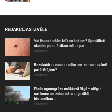
REDAKCIJAS IZVĒLE
Vai ērces tiešām krīt no kokiem? Speciālisti
skaidro populārākos mītus par...
06/08/2026
Bezskaidras naudas nākotne: ko tas nozīmē
patērētājiem?
28/07/2026
Plašs ugunsgrēks noliktavā Rīgā – slēgta
satiksme un izsludināta augstākā
bīstamības...
30/06/2026