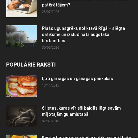
patērētājiem?
28/07/2026
Plašs ugunsgrēks noliktavā Rīgā – slēgta
satiksme un izsludināta augstākā
bīstamības...
30/06/2026
POPULĀRIE RAKSTI
Ļoti garšīgas un gaisīgas pankūkas
18/11/2015
6 lietas, kuras vīrieši baidās lūgt savām
mīļotajām guļamistabā!
02/07/2018
Kurām horoskopa zīmēm patīk pavadīt laiku