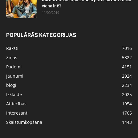
vienatnē?
11/09/2019
POPULĀRĀS KATEGORIJAS
Raksti
7016
Ziņas
5322
Padomi
4151
Jaunumi
2924
blogi
2234
Izklaide
2025
Attiecības
1954
Interesanti
1765
Skaistumkopšana
1443