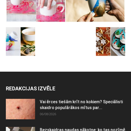
REDAKCIJAS IZVĒLE
Vai ērces tiešām krīt no kokiem? Speciālisti
skaidro populārākos mītus par...
06/08/2026
Bezskaidras naudas nākotne: ko tas nozīmē