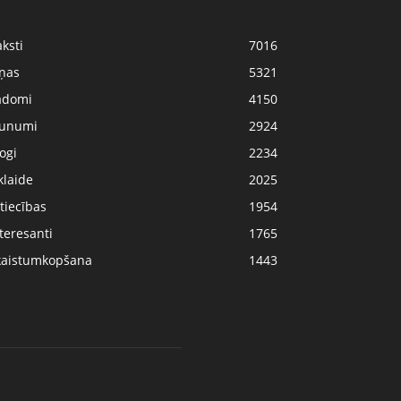
ksti
7016
iņas
5321
adomi
4150
aunumi
2924
ogi
2234
klaide
2025
tiecības
1954
teresanti
1765
kaistumkopšana
1443