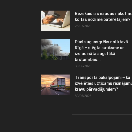
Bezskaidras naudas nākotne
ko tas nozīmē patērētājiem?
28/07/2026
Plašs ugunsgrēks noliktavā
Rīgā – slēgta satiksme un
izsludināta augstākā
bīstamības...
30/06/2026
Transporta pakalpojumi – kā
izvēlēties uzticamu risinājum
kravu pārvadājumiem?
30/06/2026