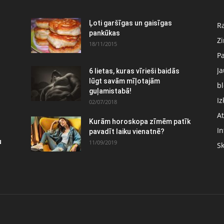
:
Ļoti garšīgas un gaisīgas
Ra
pankūkas
Z
18/11/2015
P
J
6 lietas, kuras vīrieši baidās
lūgt savām mīļotajām
bl
guļamistabā!
Iz
02/07/2018
At
Kurām horoskopa zīmēm patīk
In
pavadīt laiku vienatnē?
u
11/09/2019
S