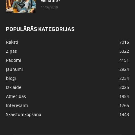
vienatnē?
11/09/2019
POPULĀRĀS KATEGORIJAS
Raksti
7016
Ziņas
5322
Padomi
4151
Jaunumi
2924
blogi
2234
Izklaide
2025
Attiecības
1954
Interesanti
1765
Skaistumkopšana
1443