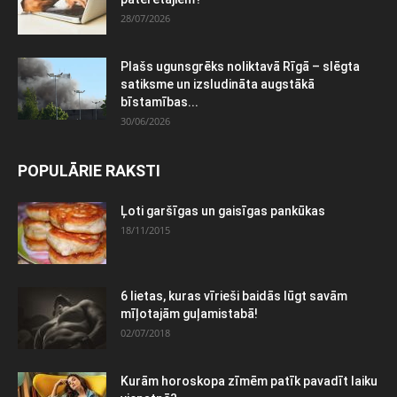
28/07/2026
Plašs ugunsgrēks noliktavā Rīgā – slēgta
satiksme un izsludināta augstākā
bīstamības...
30/06/2026
POPULĀRIE RAKSTI
Ļoti garšīgas un gaisīgas pankūkas
18/11/2015
6 lietas, kuras vīrieši baidās lūgt savām
mīļotajām guļamistabā!
02/07/2018
Kurām horoskopa zīmēm patīk pavadīt laiku