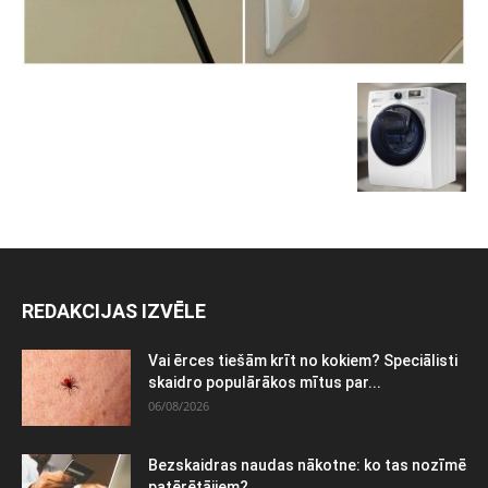
REDAKCIJAS IZVĒLE
Vai ērces tiešām krīt no kokiem? Speciālisti
skaidro populārākos mītus par...
06/08/2026
Bezskaidras naudas nākotne: ko tas nozīmē
patērētājiem?