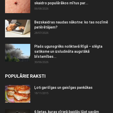
skaidro populārākos mītus par...
06/08/2026
Bezskaidras naudas nākotne: ko tas nozīmē
patērētājiem?
28/07/2026
Plašs ugunsgrēks noliktavā Rīgā – slēgta
satiksme un izsludināta augstākā
bīstamības...
30/06/2026
POPULĀRIE RAKSTI
Ļoti garšīgas un gaisīgas pankūkas
18/11/2015
6 lietas, kuras vīrieši baidās lūgt savām