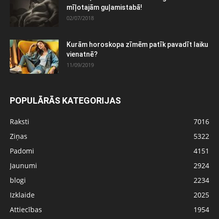
mīļotajām guļamistabā!
02/07/2018
Kurām horoskopa zīmēm patīk pavadīt laiku
vienatnē?
11/09/2019
POPULĀRĀS KATEGORIJAS
Raksti
7016
Ziņas
5322
Padomi
4151
Jaunumi
2924
blogi
2234
Izklaide
2025
Attiecības
1954