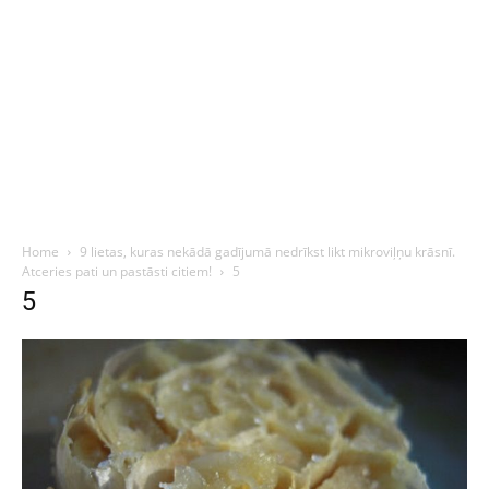
Home
9 lietas, kuras nekādā gadījumā nedrīkst likt mikroviļņu krāsnī.
Atceries pati un pastāsti citiem!
5
5