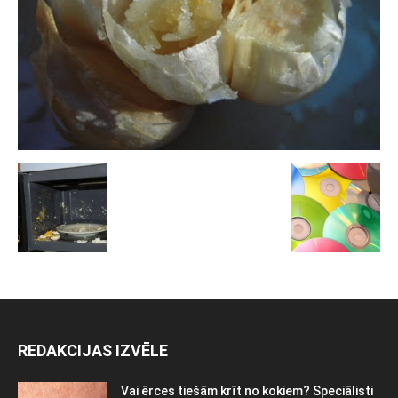
REDAKCIJAS IZVĒLE
Vai ērces tiešām krīt no kokiem? Speciālisti