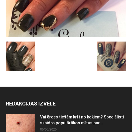
REDAKCIJAS IZVĒLE
Vai ērces tiešām krīt no kokiem? Speciālisti
skaidro populārākos mītus par...
06/08/2026