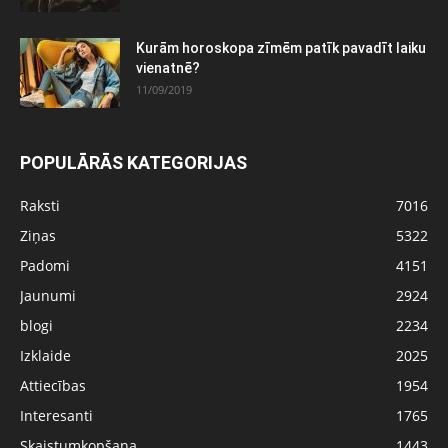
Kurām horoskopa zīmēm patīk pavadīt laiku
vienatnē?
11/09/2019
POPULĀRĀS KATEGORIJAS
Raksti
7016
Ziņas
5322
Padomi
4151
Jaunumi
2924
blogi
2234
Izklaide
2025
Attiecības
1954
Interesanti
1765
Skaistumkopšana
1443