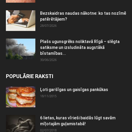
Bezskaidras naudas nākotne: ko tas nozīmē
patērētājiem?
28/07/2026
Plašs ugunsgrēks noliktavā Rīgā – slēgta
satiksme un izsludināta augstākā
bīstamības...
30/06/2026
POPULĀRIE RAKSTI
Ļoti garšīgas un gaisīgas pankūkas
18/11/2015
6 lietas, kuras vīrieši baidās lūgt savām
mīļotajām guļamistabā!
02/07/2018