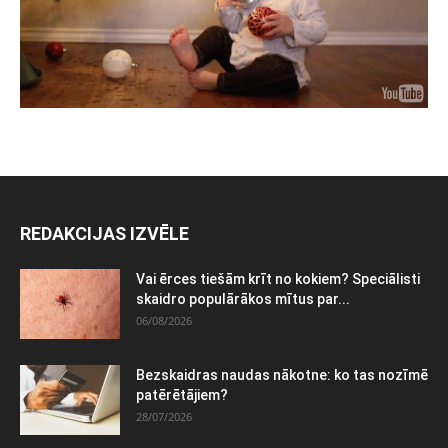
REDAKCIJAS IZVĒLE
Vai ērces tiešām krīt no kokiem? Speciālisti
skaidro populārākos mītus par...
06/08/2026
Bezskaidras naudas nākotne: ko tas nozīmē
patērētājiem?
28/07/2026