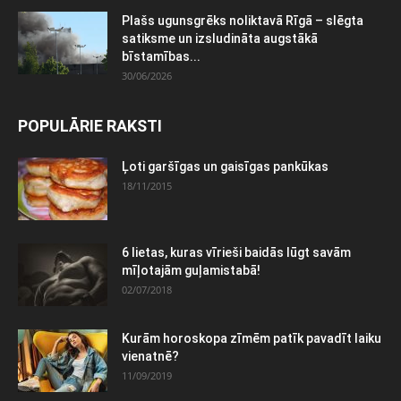
Plašs ugunsgrēks noliktavā Rīgā – slēgta
satiksme un izsludināta augstākā
bīstamības...
30/06/2026
POPULĀRIE RAKSTI
Ļoti garšīgas un gaisīgas pankūkas
18/11/2015
6 lietas, kuras vīrieši baidās lūgt savām
mīļotajām guļamistabā!
02/07/2018
Kurām horoskopa zīmēm patīk pavadīt laiku
vienatnē?
11/09/2019