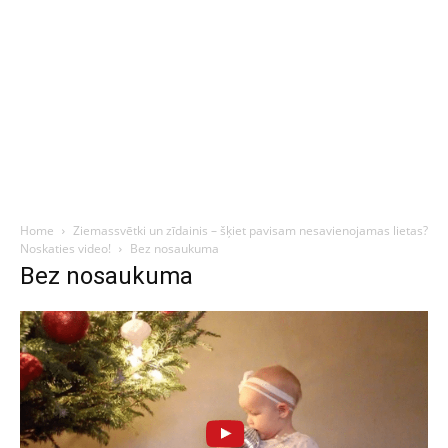
Home
Ziemassvētki un zīdainis – šķiet pavisam nesavienojamas lietas?
Noskaties video!
Bez nosaukuma
Bez nosaukuma