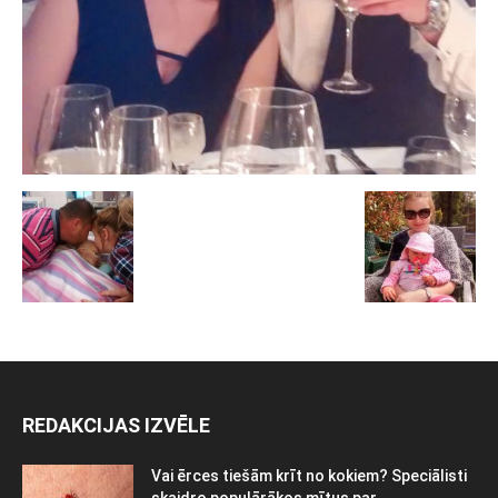
REDAKCIJAS IZVĒLE
Vai ērces tiešām krīt no kokiem? Speciālisti
skaidro populārākos mītus par...