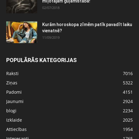
mīļotajām guļamistabā!
02/07/2018
Kurām horoskopa zīmēm patīk pavadīt laiku
vienatnē?
11/09/2019
POPULĀRĀS KATEGORIJAS
Raksti
7016
Ziņas
5322
Padomi
4151
Jaunumi
2924
blogi
2234
Izklaide
2025
Attiecības
1954
Interesanti
1765