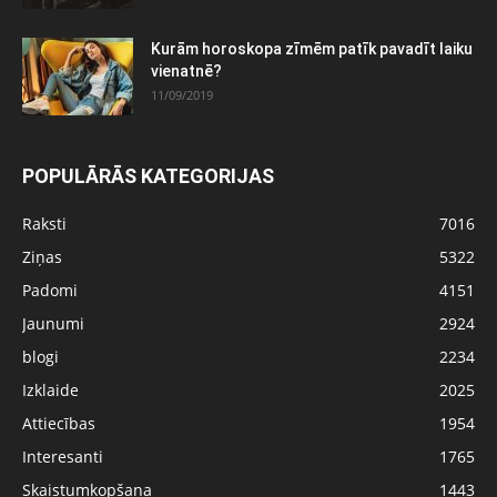
Kurām horoskopa zīmēm patīk pavadīt laiku
vienatnē?
11/09/2019
POPULĀRĀS KATEGORIJAS
Raksti
7016
Ziņas
5322
Padomi
4151
Jaunumi
2924
blogi
2234
Izklaide
2025
Attiecības
1954
Interesanti
1765
Skaistumkopšana
1443