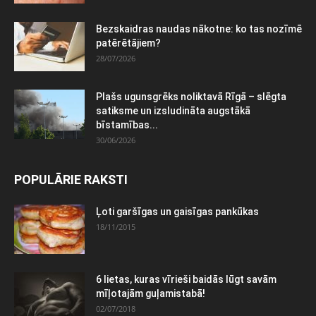
Bezskaidras naudas nākotne: ko tas nozīmē
patērētājiem?
28/07/2026
Plašs ugunsgrēks noliktavā Rīgā – slēgta
satiksme un izsludināta augstākā
bīstamības...
30/06/2026
POPULĀRIE RAKSTI
Ļoti garšīgas un gaisīgas pankūkas
18/11/2015
6 lietas, kuras vīrieši baidās lūgt savām
mīļotajām guļamistabā!
02/07/2018