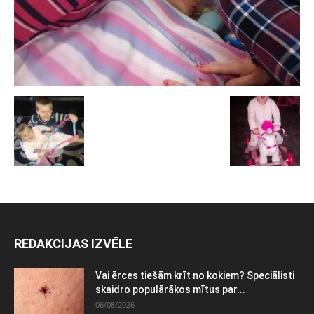
REDAKCIJAS IZVĒLE
Vai ērces tiešām krīt no kokiem? Speciālisti
skaidro populārākos mītus par...
06/08/2026