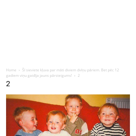
Home
Šī sieviete kļuva par māti diviem dvīņu pāriem. Bet pēc 12
gadiem viņu gaidīja jauns pārsteigums!
2
2