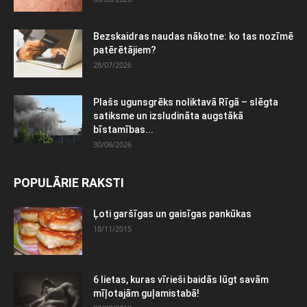
Bezskaidras naudas nākotne: ko tas nozīmē
patērētājiem?
28/07/2026
Plašs ugunsgrēks noliktavā Rīgā – slēgta
satiksme un izsludināta augstākā
bīstamības...
30/06/2026
POPULĀRIE RAKSTI
Ļoti garšīgas un gaisīgas pankūkas
18/11/2015
6 lietas, kuras vīrieši baidās lūgt savām
mīļotajām guļamistabā!