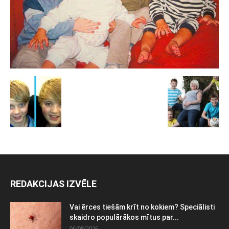
REDAKCIJAS IZVĒLE
Vai ērces tiešām krīt no kokiem? Speciālisti
skaidro populārākos mītus par...
06/08/2026