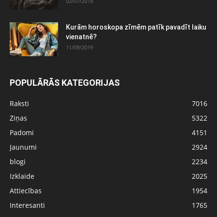
02/07/2018
Kurām horoskopa zīmēm patīk pavadīt laiku
vienatnē?
11/09/2019
POPULĀRĀS KATEGORIJAS
Raksti
7016
Ziņas
5322
Padomi
4151
Jaunumi
2924
blogi
2234
Izklaide
2025
Attiecības
1954
Interesanti
1765