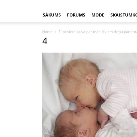
SĀKUMS
FORUMS
MODE
SKAISTUMK
Home
Šī sieviete kļuva par māti diviem dvīņu pāriem
4