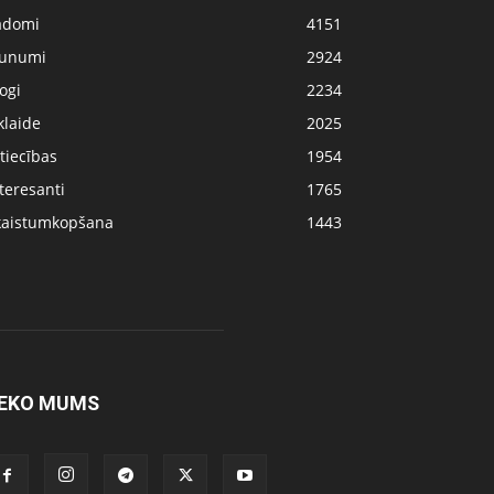
adomi
4151
aunumi
2924
ogi
2234
klaide
2025
tiecības
1954
teresanti
1765
kaistumkopšana
1443
EKO MUMS