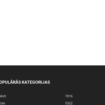
OPULĀRĀS KATEGORIJAS
ksti
7016
iņas
5322