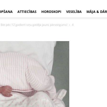
OPŠANA
ATTIECĪBAS
HOROSKOPI
VESELĪBA
MĀJA & DĀR
. Bet pēc 12 gadiem viņu gaidīja jauns pārsteigums!
4