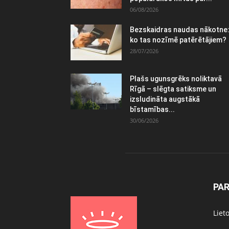
06/08/2026
Bezskaidras naudas nākotne
ko tas nozīmē patērētājiem?
28/07/2026
Plašs ugunsgrēks noliktavā
Rīgā – slēgta satiksme un
izsludināta augstākā
bīstamības...
30/06/2026
PA
Liet