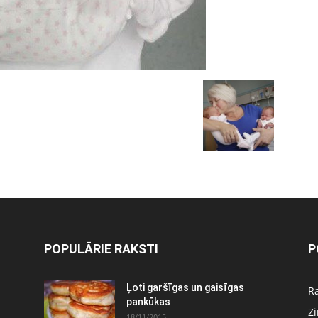
POPULĀRIE RAKSTI
P
Ļoti garšīgas un gaisīgas
Ra
pankūkas
Z
18/11/2015