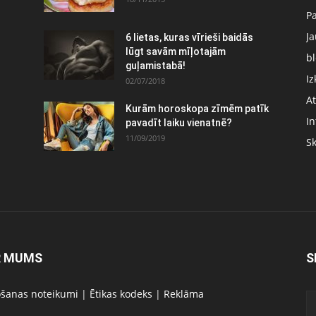
P
J
6 lietas, kuras vīrieši baidās
:
lūgt savām mīļotajām
bl
guļamistabā!
Iz
02/07/2018
At
Kurām horoskopa zīmēm patīk
In
pavadīt laiku vienatnē?
11/09/2019
S
R MUMS
S
ošanas noteikumi
|
Ētikas kodeks
|
Reklāma