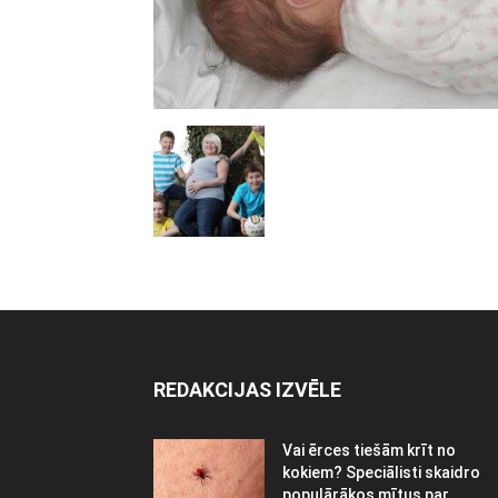
REDAKCIJAS IZVĒLE
Vai ērces tiešām krīt no
kokiem? Speciālisti skaidro
populārākos mītus par...