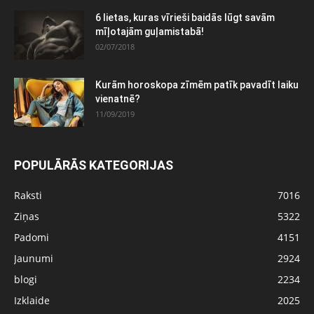
6 lietas, kuras vīrieši baidās lūgt savām
mīļotajām guļamistabā!
02/07/2018
Kurām horoskopa zīmēm patīk pavadīt laiku
vienatnē?
11/09/2019
POPULĀRĀS KATEGORIJAS
Raksti
7016
Ziņas
5322
Padomi
4151
Jaunumi
2924
blogi
2234
Izklaide
2025