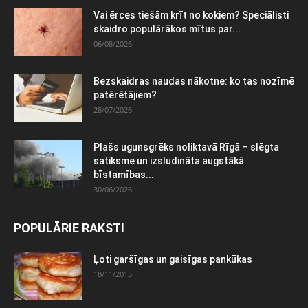
Vai ērces tiešām krīt no kokiem? Speciālisti
skaidro populārākos mītus par...
06/08/2026
Bezskaidras naudas nākotne: ko tas nozīmē
patērētājiem?
28/07/2026
Plašs ugunsgrēks noliktavā Rīgā – slēgta
satiksme un izsludināta augstākā
bīstamības...
30/06/2026
POPULĀRIE RAKSTI
Ļoti garšīgas un gaisīgas pankūkas
18/11/2015