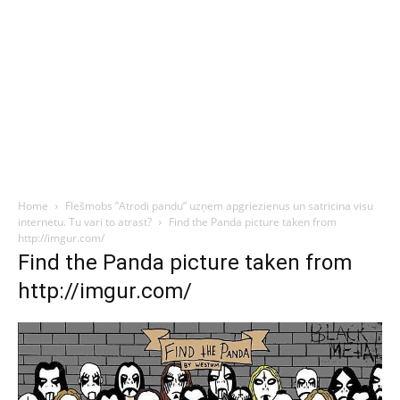
Home
Flešmobs ”Atrodi pandu” uzņem apgriezienus un satricina visu
internetu. Tu vari to atrast?
Find the Panda picture taken from
http://imgur.com/
Find the Panda picture taken from
http://imgur.com/