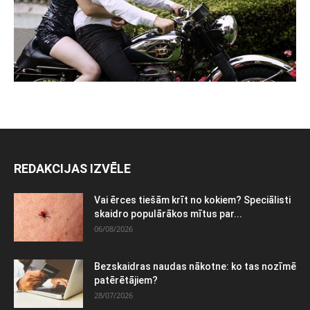
REDAKCIJAS IZVĒLE
Vai ērces tiešām krīt no kokiem? Speciālisti
skaidro populārākos mītus par...
06/08/2026
Bezskaidras naudas nākotne: ko tas nozīmē
patērētājiem?
28/07/2026