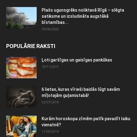
Plašs ugunsgrēks noliktavā Rīgā – slēgta
satiksme un izsludināta augstākā
bīstamības...
30/06/2026
POPULĀRIE RAKSTI
Ļoti garšīgas un gaisīgas pankūkas
18/11/2015
6 lietas, kuras vīrieši baidās lūgt savām
mīļotajām guļamistabā!
02/07/2018
Kurām horoskopa zīmēm patīk pavadīt laiku
vienatnē?
11/09/2019