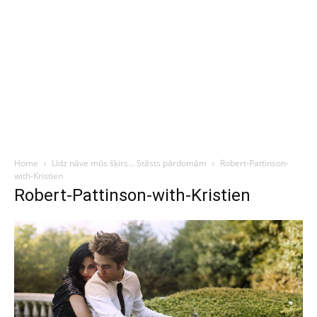
Home
Līdz nāve mūs šķirs… Stāsts pārdomām
Robert-Pattinson-
with-Kristien
Robert-Pattinson-with-Kristien