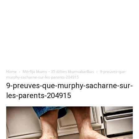
Home
Mērfija likums – 35 dzīves likumsakarības
9-preuves-que-
murphy-sacharne-sur-les-parents-204915
9-preuves-que-murphy-sacharne-sur-
les-parents-204915