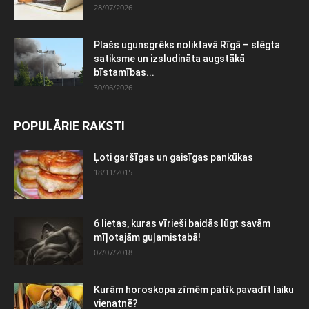
28/07/2026
Plašs ugunsgrēks noliktavā Rīgā – slēgta
satiksme un izsludināta augstākā
bīstamības...
30/06/2026
POPULĀRIE RAKSTI
Ļoti garšīgas un gaisīgas pankūkas
18/11/2015
6 lietas, kuras vīrieši baidās lūgt savām
mīļotajām guļamistabā!
02/07/2018
Kurām horoskopa zīmēm patīk pavadīt laiku
vienatnē?