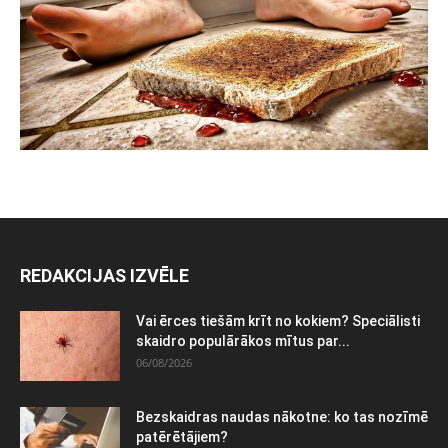
REDAKCIJAS IZVĒLE
Vai ērces tiešām krīt no kokiem? Speciālisti
skaidro populārākos mītus par...
06/08/2026
Bezskaidras naudas nākotne: ko tas nozīmē
patērētājiem?