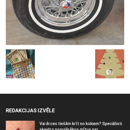
REDAKCIJAS IZVĒLE
Vai ērces tiešām krīt no kokiem? Speciālisti
skaidro populārākos mītus par...