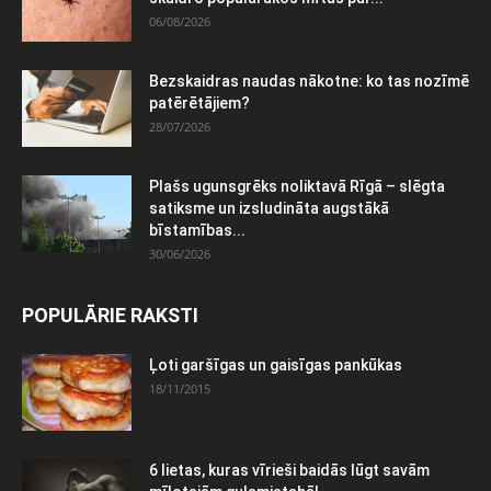
06/08/2026
Bezskaidras naudas nākotne: ko tas nozīmē
patērētājiem?
28/07/2026
Plašs ugunsgrēks noliktavā Rīgā – slēgta
satiksme un izsludināta augstākā
bīstamības...
30/06/2026
POPULĀRIE RAKSTI
Ļoti garšīgas un gaisīgas pankūkas
18/11/2015
6 lietas, kuras vīrieši baidās lūgt savām