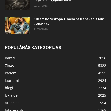
mīļotajām guļamistabā!
02/07/2018
Kurām horoskopa zīmēm patīk pavadīt laiku
vienatnē?
11/09/2019
POPULĀRĀS KATEGORIJAS
Raksti
7016
Ziņas
5322
Padomi
4151
Jaunumi
2924
blogi
2234
Izklaide
2025
Attiecības
1954
Interesanti
1765