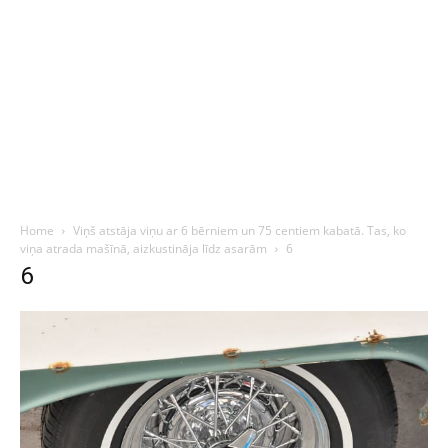
Home
Viņš atstāja viņu ar 6 bērniem un 75 centiem kabatā. Tas, ko
viņa atrada mašīnā, aizkustināja līdz asarām
6
6