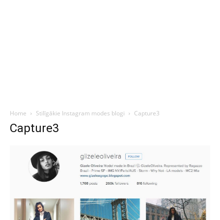
Home
Stilīgākie Instagram modes blogi
Capture3
Capture3