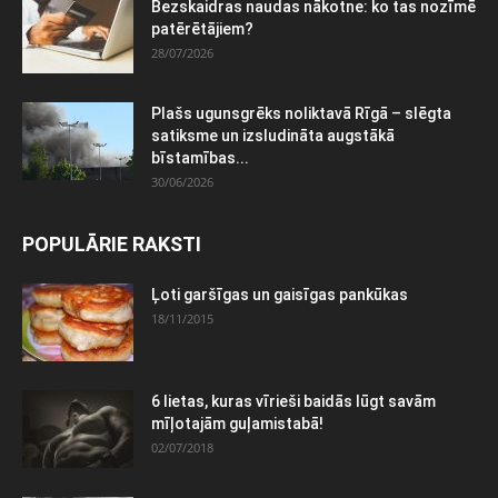
Bezskaidras naudas nākotne: ko tas nozīmē
patērētājiem?
28/07/2026
Plašs ugunsgrēks noliktavā Rīgā – slēgta
satiksme un izsludināta augstākā
bīstamības...
30/06/2026
POPULĀRIE RAKSTI
Ļoti garšīgas un gaisīgas pankūkas
18/11/2015
6 lietas, kuras vīrieši baidās lūgt savām
mīļotajām guļamistabā!
02/07/2018