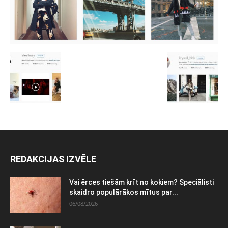
REDAKCIJAS IZVĒLE
Vai ērces tiešām krīt no kokiem? Speciālisti
skaidro populārākos mītus par...
06/08/2026