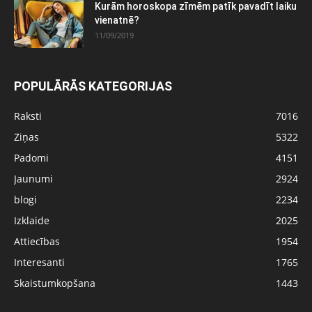
Kurām horoskopa zīmēm patīk pavadīt laiku
vienatnē?
11/09/2019
POPULĀRĀS KATEGORIJAS
Raksti
7016
Ziņas
5322
Padomi
4151
Jaunumi
2924
blogi
2234
Izklaide
2025
Attiecības
1954
Interesanti
1765
Skaistumkopšana
1443