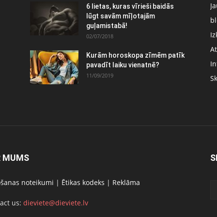
J
6 lietas, kuras vīrieši baidās
:
lūgt savām mīļotajām
bl
guļamistabā!
Iz
02/07/2018
At
Kurām horoskopa zīmēm patīk
In
pavadīt laiku vienatnē?
11/09/2019
S
R MUMS
S
ošanas noteikumi
|
Ētikas kodeks
|
Reklāma
act us:
dieviete@dieviete.lv