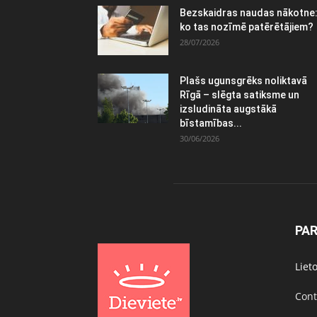
Bezskaidras naudas nākotne
ko tas nozīmē patērētājiem?
28/07/2026
Plašs ugunsgrēks noliktavā
Rīgā – slēgta satiksme un
izsludināta augstākā
bīstamības...
30/06/2026
PA
Liet
Cont