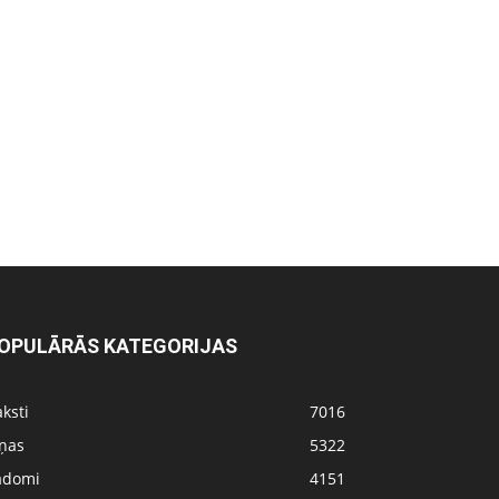
OPULĀRĀS KATEGORIJAS
ksti
7016
iņas
5322
adomi
4151