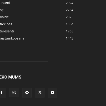
aunumi
2924
ogi
2234
klaide
2025
tiecības
1954
teresanti
1765
kaistumkopšana
1443
EKO MUMS