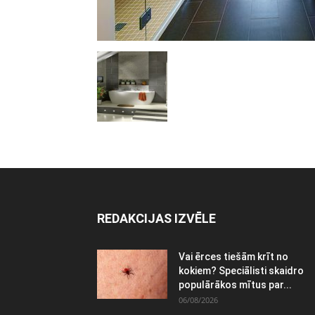
REDAKCIJAS IZVĒLE
Vai ērces tiešām krīt no
kokiem? Speciālisti skaidro
populārākos mītus par...
06/08/2026