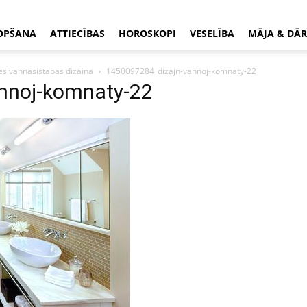
OPŠANA
ATTIECĪBAS
HOROSKOPI
VESELĪBA
MĀJA & DĀR
es vannasistabas dizainā
1450097284_dizajn-vannoj-komnaty-22
nnoj-komnaty-22