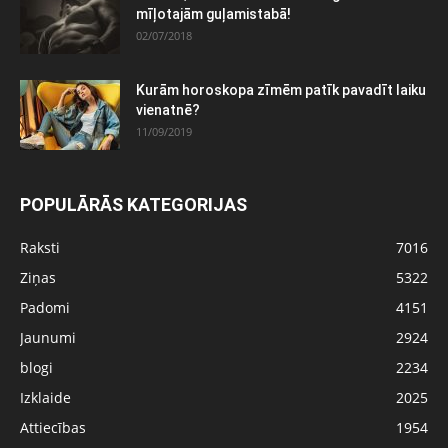
mīļotajām guļamistabā!
02/07/2018
Kurām horoskopa zīmēm patīk pavadīt laiku
vienatnē?
11/09/2019
POPULĀRĀS KATEGORIJAS
Raksti
7016
Ziņas
5322
Padomi
4151
Jaunumi
2924
blogi
2234
Izklaide
2025
Attiecības
1954