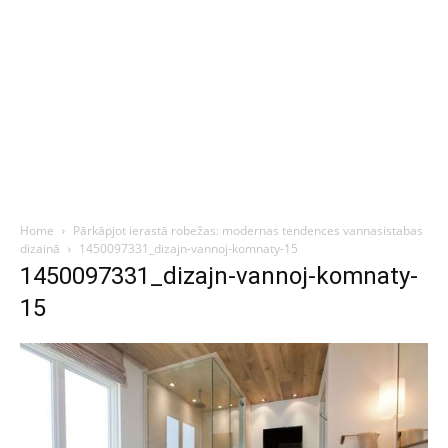
Home
Pārkāpjot ierastā robežas: modernas tendences vannasistabas
dizainā
1450097331_dizajn-vannoj-komnaty-15
1450097331_dizajn-vannoj-komnaty-
15