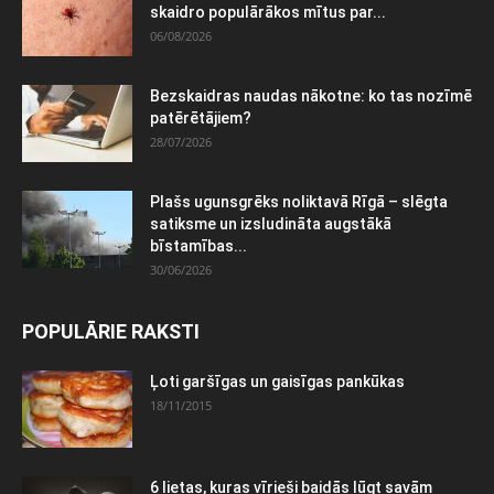
skaidro populārākos mītus par...
06/08/2026
Bezskaidras naudas nākotne: ko tas nozīmē
patērētājiem?
28/07/2026
Plašs ugunsgrēks noliktavā Rīgā – slēgta
satiksme un izsludināta augstākā
bīstamības...
30/06/2026
POPULĀRIE RAKSTI
Ļoti garšīgas un gaisīgas pankūkas
18/11/2015
6 lietas, kuras vīrieši baidās lūgt savām