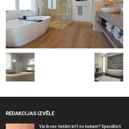
REDAKCIJAS IZVĒLE
Vai ērces tiešām krīt no kokiem? Speciālisti