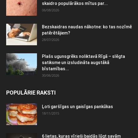
skaidro populārākos mītus par...
06/08/2026
Bezskaidras naudas nākotne: ko tas nozīmē
patērētājiem?
28/07/2026
Plašs ugunsgrēks noliktavā Rīgā – slēgta
satiksme un izsludināta augstākā
bīstamības...
30/06/2026
POPULĀRIE RAKSTI
Ļoti garšīgas un gaisīgas pankūkas
18/11/2015
6 lietas, kuras vīrieši baidās lūgt savām