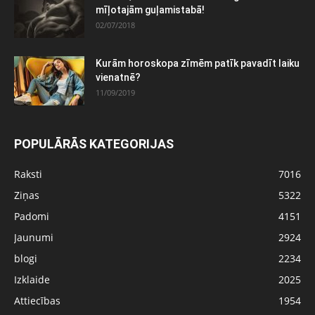
mīļotajām guļamistabā!
02/07/2018
Kurām horoskopa zīmēm patīk pavadīt laiku
vienatnē?
11/09/2019
POPULĀRĀS KATEGORIJAS
Raksti
7016
Ziņas
5322
Padomi
4151
Jaunumi
2924
blogi
2234
Izklaide
2025
Attiecības
1954