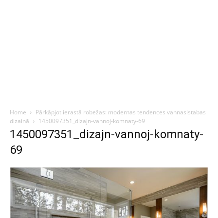
Home
Pārkāpjot ierastā robežas: modernas tendences vannasistabas
dizainā
1450097351_dizajn-vannoj-komnaty-69
1450097351_dizajn-vannoj-komnaty-
69