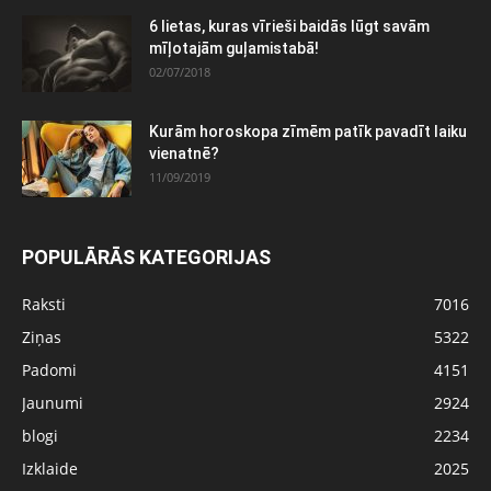
6 lietas, kuras vīrieši baidās lūgt savām
mīļotajām guļamistabā!
02/07/2018
Kurām horoskopa zīmēm patīk pavadīt laiku
vienatnē?
11/09/2019
POPULĀRĀS KATEGORIJAS
Raksti
7016
Ziņas
5322
Padomi
4151
Jaunumi
2924
blogi
2234
Izklaide
2025