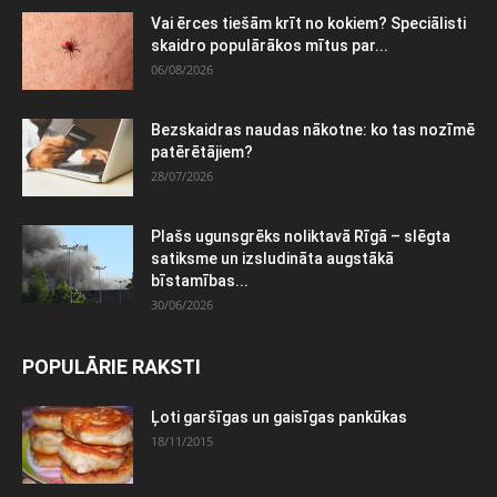
Vai ērces tiešām krīt no kokiem? Speciālisti
skaidro populārākos mītus par...
06/08/2026
Bezskaidras naudas nākotne: ko tas nozīmē
patērētājiem?
28/07/2026
Plašs ugunsgrēks noliktavā Rīgā – slēgta
satiksme un izsludināta augstākā
bīstamības...
30/06/2026
POPULĀRIE RAKSTI
Ļoti garšīgas un gaisīgas pankūkas
18/11/2015