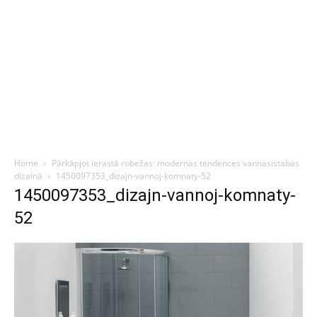
Home
Pārkāpjot ierastā robežas: modernas tendences vannasistabas
dizainā
1450097353_dizajn-vannoj-komnaty-52
1450097353_dizajn-vannoj-komnaty-
52