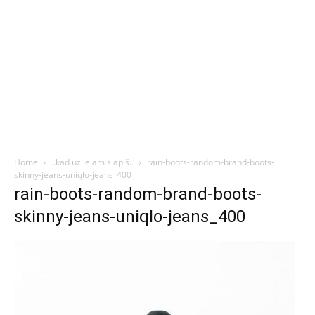
Home
..kad uz ielām slapjš..
rain-boots-random-brand-boots-
skinny-jeans-uniqlo-jeans_400
rain-boots-random-brand-boots-
skinny-jeans-uniqlo-jeans_400