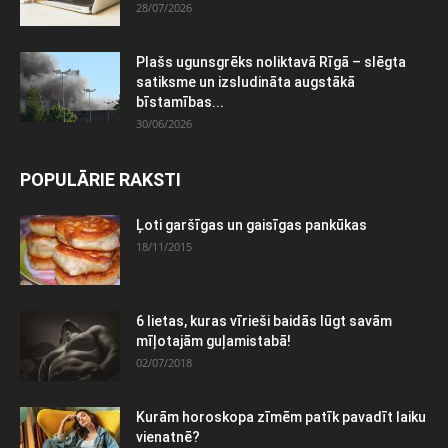
28/07/2026
Plašs ugunsgrēks noliktavā Rīgā – slēgta
satiksme un izsludināta augstākā
bīstamības...
30/06/2026
POPULĀRIE RAKSTI
Ļoti garšīgas un gaisīgas pankūkas
18/11/2015
6 lietas, kuras vīrieši baidās lūgt savām
mīļotajām guļamistabā!
02/07/2018
Kurām horoskopa zīmēm patīk pavadīt laiku
vienatnē?