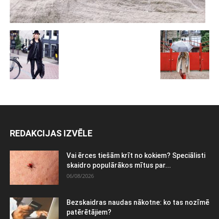
REDAKCIJAS IZVĒLE
Vai ērces tiešām krīt no kokiem? Speciālisti
skaidro populārākos mītus par...
06/08/2026
Bezskaidras naudas nākotne: ko tas nozīmē
patērētājiem?