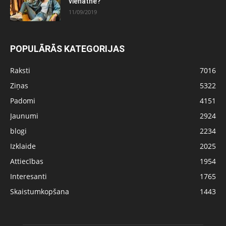
vienatnē?
11/09/2019
POPULĀRĀS KATEGORIJAS
Raksti
7016
Ziņas
5322
Padomi
4151
Jaunumi
2924
blogi
2234
Izklaide
2025
Attiecības
1954
Interesanti
1765
Skaistumkopšana
1443