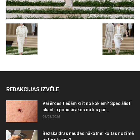
REDAKCIJAS IZVĒLE
Vai ērces tiešām krīt no kokiem? Speciālisti
skaidro populārākos mītus par...
06/08/2026
Bezskaidras naudas nākotne: ko tas nozīmē
patērētājiem?