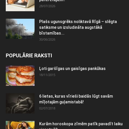
28/07/2026
Plašs ugunsgrēks noliktavā Rīgā – slēgta
satiksme un izsludināta augstākā
bīstamības...
30/06/2026
POPULĀRIE RAKSTI
Ļoti garšīgas un gaisīgas pankūkas
18/11/2015
6 lietas, kuras vīrieši baidās lūgt savām
mīļotajām guļamistabā!
02/07/2018
Kurām horoskopa zīmēm patīk pavadīt laiku