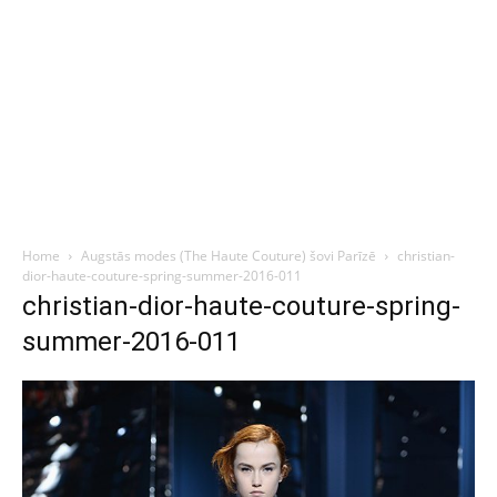
Home
Augstās modes (The Haute Couture) šovi Parīzē
christian-
dior-haute-couture-spring-summer-2016-011
christian-dior-haute-couture-spring-
summer-2016-011