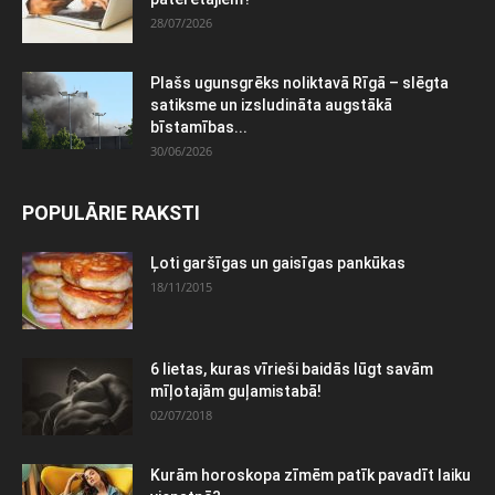
28/07/2026
Plašs ugunsgrēks noliktavā Rīgā – slēgta
satiksme un izsludināta augstākā
bīstamības...
30/06/2026
POPULĀRIE RAKSTI
Ļoti garšīgas un gaisīgas pankūkas
18/11/2015
6 lietas, kuras vīrieši baidās lūgt savām
mīļotajām guļamistabā!
02/07/2018
Kurām horoskopa zīmēm patīk pavadīt laiku