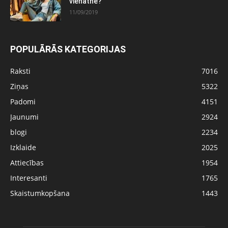
vienatnē?
11/09/2019
POPULĀRĀS KATEGORIJAS
Raksti
7016
Ziņas
5322
Padomi
4151
Jaunumi
2924
blogi
2234
Izklaide
2025
Attiecības
1954
Interesanti
1765
Skaistumkopšana
1443