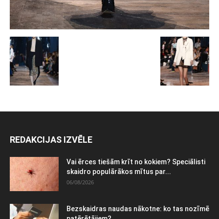
REDAKCIJAS IZVĒLE
Vai ērces tiešām krīt no kokiem? Speciālisti
skaidro populārākos mītus par...
06/08/2026
Bezskaidras naudas nākotne: ko tas nozīmē
patērētājiem?