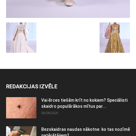
REDAKCIJAS IZVĒLE
Vai ērces tiešām krīt no kokiem? Speciālisti
skaidro populārākos mītus par...
06/08/2026
Bezskaidras naudas nākotne: ko tas nozīmē
patērētājiem?