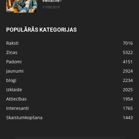
vienatnē?
11/09/2019
POPULĀRĀS KATEGORIJAS
Raksti
7016
Ziņas
5322
Padomi
4151
Jaunumi
2924
blogi
2234
Izklaide
2025
Attiecības
1954
Interesanti
1765
Skaistumkopšana
1443