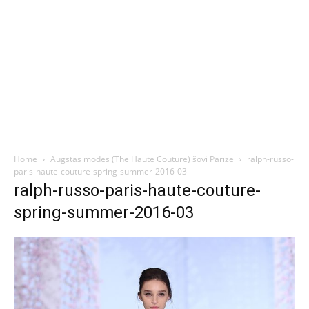
Home
Augstās modes (The Haute Couture) šovi Parīzē
ralph-russo-
paris-haute-couture-spring-summer-2016-03
ralph-russo-paris-haute-couture-
spring-summer-2016-03