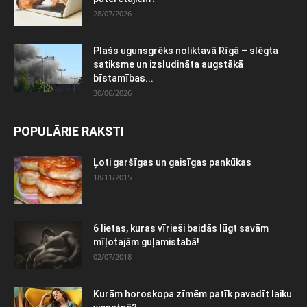
28/07/2026
Plašs ugunsgrēks noliktavā Rīgā – slēgta
satiksme un izsludināta augstākā
bīstamības...
30/06/2026
POPULĀRIE RAKSTI
Ļoti garšīgas un gaisīgas pankūkas
18/11/2015
6 lietas, kuras vīrieši baidās lūgt savām
mīļotajām guļamistabā!
02/07/2018
Kurām horoskopa zīmēm patīk pavadīt laiku